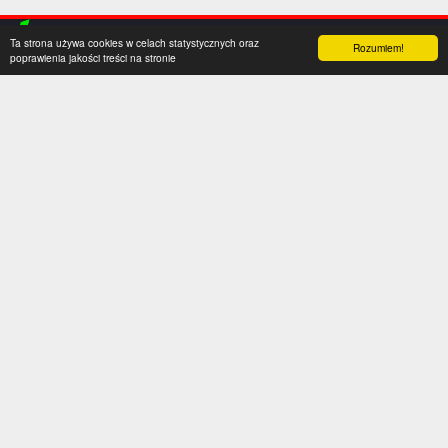
Ta strona używa cookies w celach statystycznych oraz
Rozumiem!
poprawienia jakości treści na stronie
Kategorie
Serwis
Transfery
O nas
Polska
Współpraca
Anglia
Kontakt
Hiszpania
Polityka prywatności
Niemcy
Social media
Włochy
Francja
Inne
Liga Mistrzów
Liga Europy
Reprezentacje