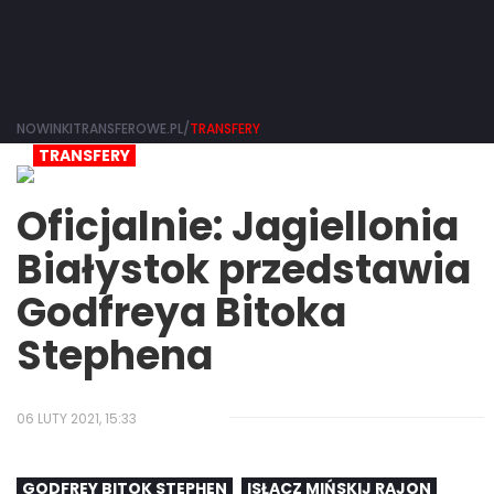
NOWINKITRANSFEROWE.PL/
TRANSFERY
TRANSFERY
Oficjalnie: Jagiellonia
Białystok przedstawia
Godfreya Bitoka
Stephena
06 LUTY 2021, 15:33
GODFREY BITOK STEPHEN
ISŁACZ MIŃSKIJ RAJON