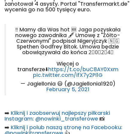
zanotował 4 asysty. Portal "Transfermarkt.de"
wycenia go na 500 tysięcy euro.
‼️ Mamy dla Was hot 🆕 Jaga pozyskała
nowego zawodnika 🖋️ Umowę z "Żółto-
Czerwonymi" podpisał Nigeryjczyk 🇳🇬
Spethen Godfrey Bitok. Umowa będzie
obowiązywała do końca 2⃣0⃣2⃣4⃣
Więcej o
transferze⬇️
https://t.co/buC8AY0Xxm
pic.twitter.com/ifX7y2PI1G
— Jagiellonia 😷 (@Jagiellonia1920)
February 5, 2021
➡️
Kliknij i zaobserwuj najlepszy piłkarski
Instagram: @nowinki_transferowe
📸
➡️
Kliknij i polub naszą stronę na Facebooku:
@nowinkitransferowe
👍