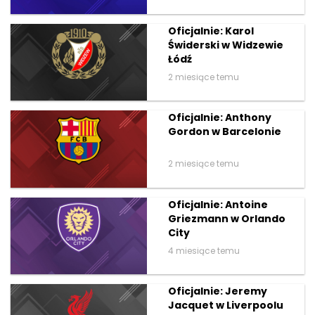
Oficjalnie: Karol
Świderski w Widzewie
Łódź
2 miesiące temu
Oficjalnie: Anthony
Gordon w Barcelonie
2 miesiące temu
Oficjalnie: Antoine
Griezmann w Orlando
City
4 miesiące temu
Oficjalnie: Jeremy
Jacquet w Liverpoolu