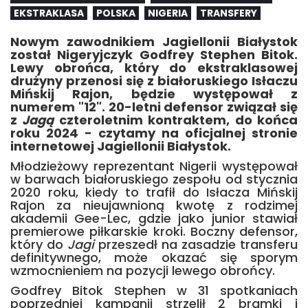
EKSTRAKLASA
POLSKA
NIGERIA
TRANSFERY
Nowym zawodnikiem Jagiellonii Białystok
został Nigeryjczyk Godfrey Stephen Bitok.
Lewy obrońca, który do ekstraklasowej
drużyny przenosi się z białoruskiego Isłaczu
Mińskij Rajon, będzie występował z
numerem "12". 20-letni defensor związał się
z
Jagą
czteroletnim kontraktem, do końca
roku 2024 - czytamy na oficjalnej stronie
internetowej Jagiellonii Białystok.
Młodzieżowy reprezentant Nigerii występował
w barwach białoruskiego zespołu od stycznia
2020 roku, kiedy to trafił do Isłacza Mińskij
Rajon za nieujawnioną kwotę z rodzimej
akademii Gee-Lec, gdzie jako junior stawiał
premierowe piłkarskie kroki. Boczny defensor,
który do
Jagi
przeszedł na zasadzie transferu
definitywnego, może okazać się sporym
wzmocnieniem na pozycji lewego obrońcy.
Godfrey Bitok Stephen w 31 spotkaniach
poprzedniej kampanii strzelił 2 bramki i