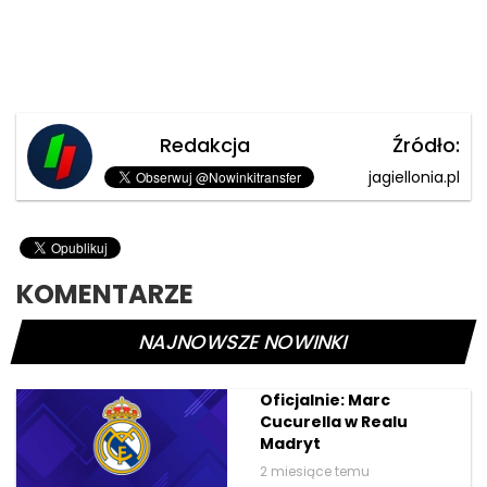
Redakcja
Źródło:
jagiellonia.pl
KOMENTARZE
NAJNOWSZE NOWINKI
Oficjalnie: Marc
Cucurella w Realu
Madryt
2 miesiące temu