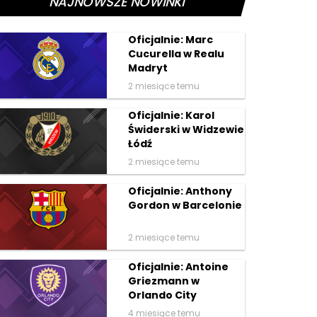
NAJNOWSZE NOWINKI
Oficjalnie: Marc
Cucurella w Realu
Madryt
2 miesiące temu
Oficjalnie: Karol
Świderski w Widzewie
Łódź
2 miesiące temu
Oficjalnie: Anthony
Gordon w Barcelonie
2 miesiące temu
Oficjalnie: Antoine
Griezmann w
Orlando City
4 miesiące temu