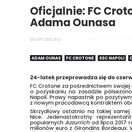
Oficjalnie: FC Cro
Adama Ounasa
03 LUTY 2021, 21:12
ADAM OUNAS
FC CROTONE
SSC NAPOLI
24-latek przeprowadza się do czerwo
FC Crotone za pośrednictwem swojej o
o pozyskaniu na zasadzie półsezo
Napoli. Prawy napastnik po pozytywn
z nowym pracodawcą kontraktem obow
Skrzydłowy ostatnio na takiej samej
Nice. Jedenastokrotny reprezentan
popularnych
Azzurrich
od lipca 2017 r
milionów euro z Girondins Bordeaux