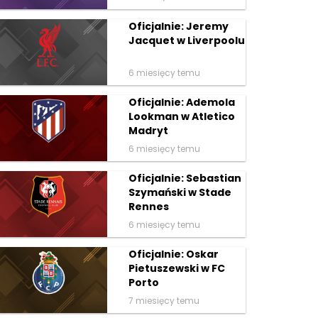
Oficjalnie: Jeremy
Jacquet w Liverpoolu
6 miesięcy temu
Oficjalnie: Ademola
Lookman w Atletico
Madryt
6 miesięcy temu
Oficjalnie: Sebastian
Szymański w Stade
Rennes
6 miesięcy temu
Oficjalnie: Oskar
Pietuszewski w FC
Porto
7 miesięcy temu