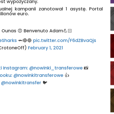
jest wypożyczany.
lnej kampanii zanotował 1 asystę. Portal
ilionów euro.
va Ounas 😍 Benvenuto Adam💪🏻
Sharks
🦈🔴🔵
pic.twitter.com/F6dZBvaQjs
CrotoneOff)
February 1, 2021
rski Instagram: @nowinki_transferowe
📸
ebooku: @nowinkitransferowe
👍
e: @nowinkitransfer
🐦