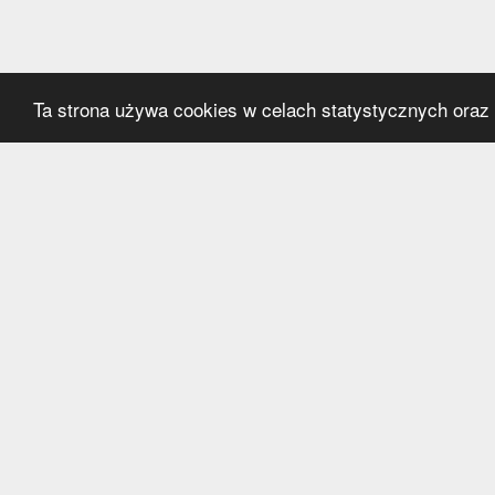
Ta strona używa cookies w celach statystycznych oraz p
Kategorie
Serwi
Transfery
O nas
Polska
Współ
Anglia
Kontak
Hiszpania
Polityk
Niemcy
Włochy
Francja
Inne
Liga Mistrzów
Liga Europy