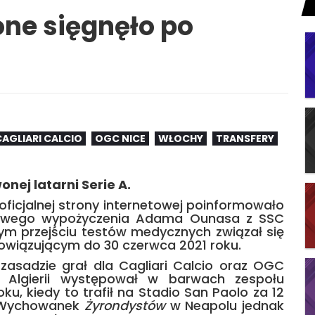
tone sięgnęło po
CAGLIARI CALCIO
OGC NICE
WŁOCHY
TRANSFERY
nej latarni Serie A.
ficjalnej strony internetowej poinformowało
nowego wypożyczenia Adama Ounasa z SSC
ym przejściu testów medycznych związał się
iązującym do 30 czerwca 2021 roku.
 zasadzie grał dla Cagliari Calcio oraz OGC
t Algierii występował w barwach zespołu
oku, kiedy to trafił na Stadio San Paolo za 12
. Wychowanek
Żyrondystów
w Neapolu jednak