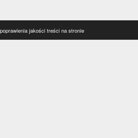
oprawienia jakości treści na stronie
s
Social media
praca
t
a prywatności