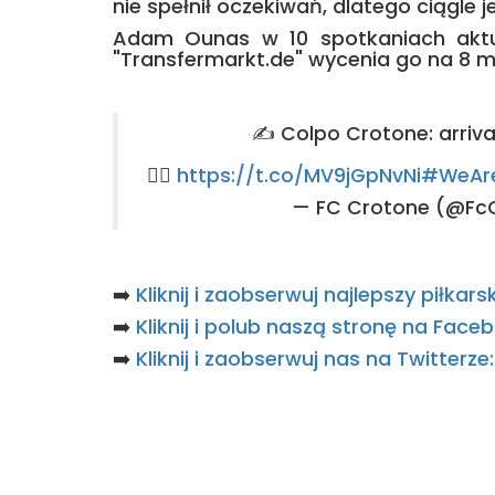
nie spełnił oczekiwań, dlatego ciągle 
Adam Ounas w 10 spotkaniach aktua
"Transfermarkt.de" wycenia go na 8 m
✍️ Colpo Crotone: arri
👉🏻
https://t.co/MV9jGpNvNi
#WeAre
— FC Crotone (@Fc
➡️
Kliknij i zaobserwuj najlepszy piłka
➡️
Kliknij i polub naszą stronę na Fac
➡️
Kliknij i zaobserwuj nas na Twitterz