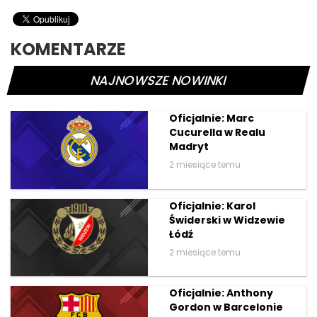
KOMENTARZE
NAJNOWSZE NOWINKI
Oficjalnie: Marc
Cucurella w Realu
Madryt
2 miesiące temu
Oficjalnie: Karol
Świderski w Widzewie
Łódź
2 miesiące temu
Oficjalnie: Anthony
Gordon w Barcelonie