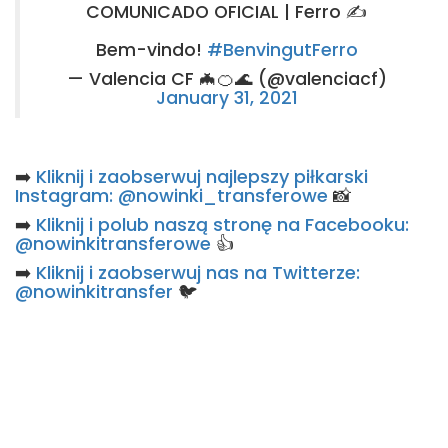
COMUNICADO OFICIAL | Ferro ✍️
Bem-vindo!
#BenvingutFerro
— Valencia CF 🦇🍊🌊 (@valenciacf)
January 31, 2021
➡️
Kliknij i zaobserwuj najlepszy piłkarski
Instagram: @nowinki_transferowe
📸
➡️
Kliknij i polub naszą stronę na Facebooku:
@nowinkitransferowe
👍
➡️
Kliknij i zaobserwuj nas na Twitterze:
@nowinkitransfer
🐦