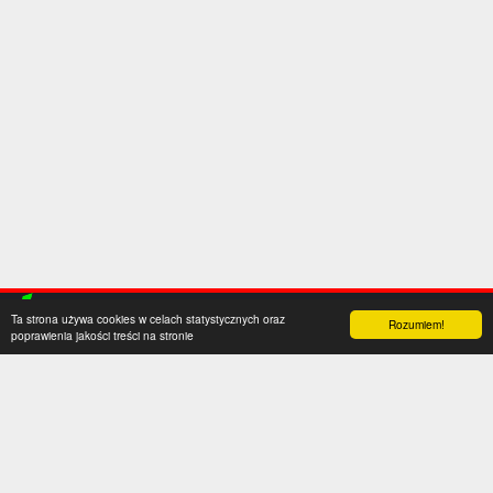
Ta strona używa cookies w celach statystycznych oraz
Rozumiem!
poprawienia jakości treści na stronie
Kategorie
Serwis
Transfery
O nas
Polska
Współpraca
Anglia
Kontakt