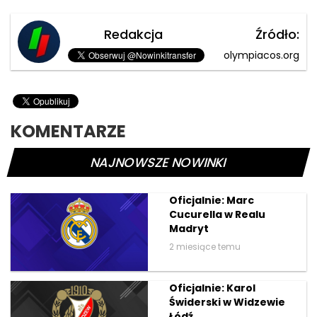
Redakcja
Źródło:
olympiacos.org
KOMENTARZE
NAJNOWSZE NOWINKI
Oficjalnie: Marc
Cucurella w Realu
Madryt
2 miesiące temu
Oficjalnie: Karol
Świderski w Widzewie
Łódź