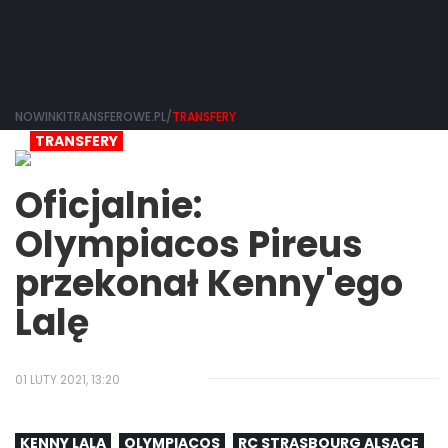
NOWINKITRANSFEROWE.PL/
TRANSFERY
TRANSFERY
Oficjalnie:
Olympiacos Pireus
przekonał Kenny'ego
Lalę
01 LUTY 2021, 13:20
KENNY LALA
OLYMPIACOS
RC STRASBOURG ALSACE