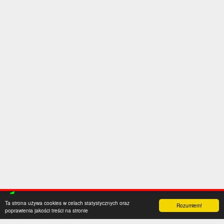
Ta strona używa cookies w celach statystycznych oraz
Rozumiem!
poprawienia jakości treści na stronie