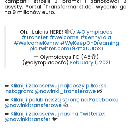
kampanii strzelił 3 bramki i zanotował 2
asysty. Portal "Transfermarkt.de" wycenia go
na 9 milionów euro.
Oh... Lala is HERE! 🔴⚪
#Olympiacos
#Transfer
#Welcome
#KennyLala
#WelcomeKenny
#WeKeepOnDreaming
pic.twitter.com/9ZrtXUUDxO
— Olympiacos FC (45🏆)
(@olympiacosfc)
February 1, 2021
➡️
Kliknij i zaobserwuj najlepszy piłkarski
Instagram: @nowinki_transferowe
📸
➡️
Kliknij i polub naszą stronę na Facebooku:
@nowinkitransferowe
👍
➡️
Kliknij i zaobserwuj nas na Twitterze:
@nowinkitransfer
🐦