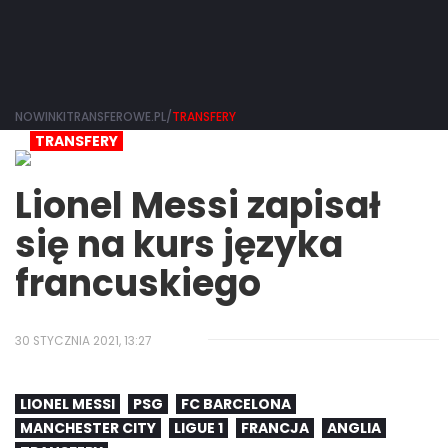
NOWINKITRANSFEROWE.PL/
TRANSFERY
TRANSFERY
Lionel Messi zapisał
się na kurs języka
francuskiego
30 STYCZNIA 2021, 13:27
LIONEL MESSI
PSG
FC BARCELONA
MANCHESTER CITY
LIGUE 1
FRANCJA
ANGLIA