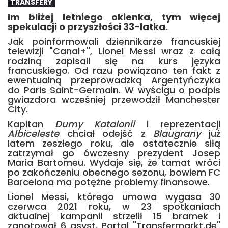
TRANSFERY
Im bliżej letniego okienka, tym więcej
spekulacji o przyszłości 33-latka.
Jak poinformowali dziennikarze francuskiej
telewizji "Canal+", Lionel Messi wraz z całą
rodziną zapisali się na kurs języka
francuskiego. Od razu powiązano ten fakt z
ewentualną przeprowadzką Argentyńczyka
do Paris Saint-Germain. W wyścigu o podpis
gwiazdora wcześniej przewodził Manchester
City.
Kapitan
Dumy Katalonii
i reprezentacji
Albiceleste
chciał odejść z
Blaugrany
już
latem zeszłego roku, ale ostatecznie siłą
zatrzymał go ówczesny prezydent Josep
Maria Bartomeu. Wydaje się, że tamat wróci
po zakończeniu obecnego sezonu, bowiem FC
Barcelona ma potężne problemy finansowe.
Lionel Messi, którego umowa wygasa 30
czerwca 2021 roku, w 23 spotkaniach
aktualnej kampanii strzelił 15 bramek i
zanotował 6 asyst. Portal "Transfermarkt.de"