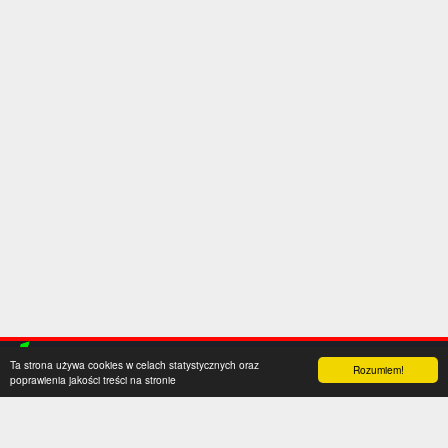
Ta strona używa cookies w celach statystycznych oraz
Rozumiem!
poprawienia jakości treści na stronie
Kategorie
Serwis