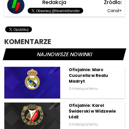
Redakcja
Źródło:
Canal+
KOMENTARZE
NAJNOWSZE NOWINKI
Oficjalnie: Marc
Cucurella w Realu
Madryt
2 miesiące temu
Oficjalnie: Karol
Świderski w Widzewie
Łódź
2 miesiące temu