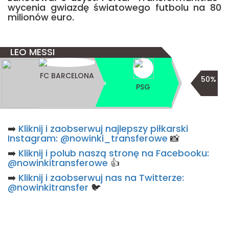
wycenia gwiazdę światowego futbolu na 80
milionów euro.
LEO MESSI
FC BARCELONA
50%
PSG
➡️
Kliknij i zaobserwuj najlepszy piłkarski
Instagram: @nowinki_transferowe
📸
➡️
Kliknij i polub naszą stronę na Facebooku:
@nowinkitransferowe
👍
➡️
Kliknij i zaobserwuj nas na Twitterze:
@nowinkitransfer
🐦