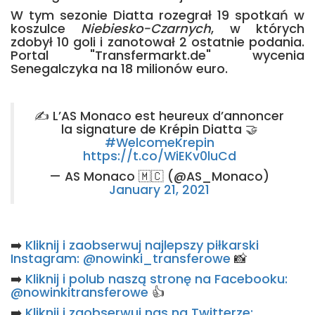
W tym sezonie Diatta rozegrał 19 spotkań w
koszulce
Niebiesko-Czarnych
, w których
zdobył 10 goli i zanotował 2 ostatnie podania.
Portal "Transfermarkt.de" wycenia
Senegalczyka na 18 milionów euro.
✍️ L’AS Monaco est heureux d’annoncer
la signature de Krépin Diatta 🤝
#WelcomeKrepin
https://t.co/WiEKv0luCd
— AS Monaco 🇲🇨 (@AS_Monaco)
January 21, 2021
➡️
Kliknij i zaobserwuj najlepszy piłkarski
Instagram: @nowinki_transferowe
📸
➡️
Kliknij i polub naszą stronę na Facebooku:
@nowinkitransferowe
👍
➡️
Kliknij i zaobserwuj nas na Twitterze: