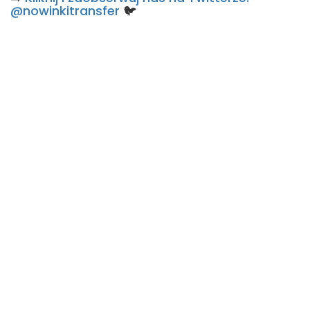
@nowinkitransfer
🐦