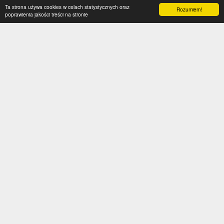
Ta strona używa cookies w celach statystycznych oraz
Rozumiem!
poprawienia jakości treści na stronie
Kategorie
Serwis
Transfery
O nas
Polska
Współpraca
Anglia
Kontakt
Hiszpania
Polityka prywatności
Niemcy
Social media
Włochy
Francja
Inne
Liga Mistrzów
Liga Europy
Reprezentacje