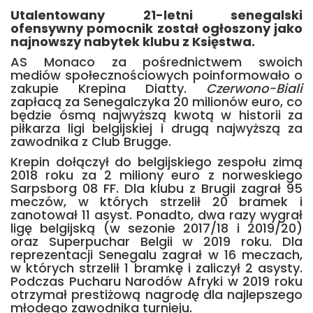
Utalentowany 21-letni senegalski
ofensywny pomocnik został ogłoszony jako
najnowszy nabytek klubu z Księstwa.
AS Monaco za pośrednictwem swoich
mediów społecznościowych poinformowało o
zakupie Krepina Diatty.
Czerwono-Biali
zapłacą za Senegalczyka 20 milionów euro, co
będzie ósmą najwyższą kwotą w historii za
piłkarza ligi belgijskiej i drugą najwyższą za
zawodnika z Club Brugge.
Krepin dołączył do belgijskiego zespołu zimą
2018 roku za 2 miliony euro z norweskiego
Sarpsborg 08 FF. Dla klubu z Brugii zagrał 95
meczów, w których strzelił 20 bramek i
zanotował 11 asyst. Ponadto, dwa razy wygrał
ligę belgijską (w sezonie 2017/18 i 2019/20)
oraz Superpuchar Belgii w 2019 roku. Dla
reprezentacji Senegalu zagrał w 16 meczach,
w których strzelił 1 bramkę i zaliczył 2 asysty.
Podczas Pucharu Narodów Afryki w 2019 roku
otrzymał prestiżową nagrodę dla najlepszego
młodego zawodnika turnieju.