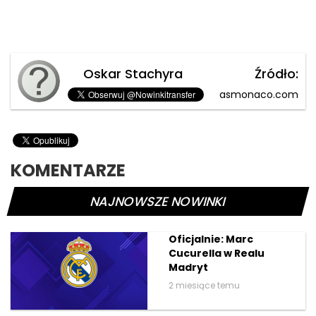
Oskar Stachyra
Źródło:
asmonaco.com
KOMENTARZE
NAJNOWSZE NOWINKI
Oficjalnie: Marc
Cucurella w Realu
Madryt
2 miesiące temu