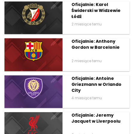
Oficjalnie: Karol
Świderski w Widzewie
Łódź
2 miesiące temu
Oficjalnie: Anthony
Gordon w Barcelonie
2 miesiące temu
Oficjalnie: Antoine
Griezmann w Orlando
City
4 miesiące temu
Oficjalnie: Jeremy
Jacquet w Liverpoolu