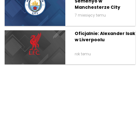
Semenyo w
Manchesterze City
7 miesięcy temu
Oficjalnie: Alexander Isak
w Liverpoolu
rok temu