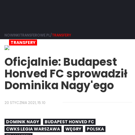
NOWINKITRANSFEROWE.PL/
TRANSFERY
TRANSFERY
Oficjalnie: Budapest
Honved FC sprowadził
Dominika Nagy'ego
20 STYCZNIA 2021, 15:10
DOMINIK NAGY
BUDAPEST HONVED FC
CWKS LEGIA WARSZAWA
WĘGRY
POLSKA