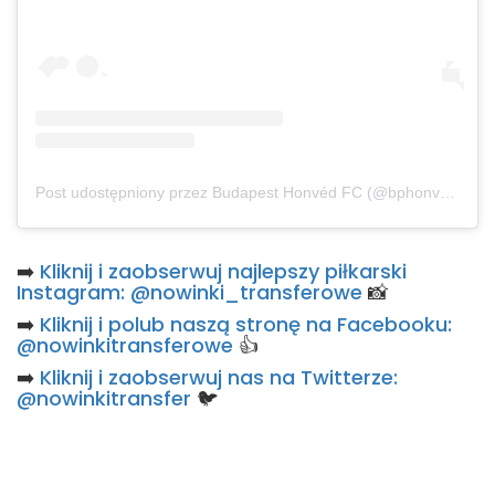
Post udostępniony przez Budapest Honvéd FC (@bphonvedfcofficial)
➡️
Kliknij i zaobserwuj najlepszy piłkarski
Instagram: @nowinki_transferowe
📸
➡️
Kliknij i polub naszą stronę na Facebooku:
@nowinkitransferowe
👍
➡️
Kliknij i zaobserwuj nas na Twitterze:
@nowinkitransfer
🐦