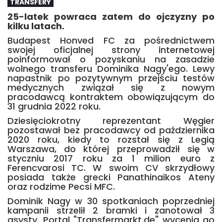
TRANSFERY
25-latek powraca zatem do ojczyzny po
kilku latach.
Budapest Honved FC za pośrednictwem
swojej oficjalnej strony internetowej
poinformował o pozyskaniu na zasadzie
wolnego transferu Dominika Nagy'ego. Lewy
napastnik po pozytywnym przejściu testów
medycznych związał się z nowym
pracodawcą kontraktem obowiązującym do
31 grudnia 2022 roku.
Dziesięciokrotny reprezentant Węgier
pozostawał bez pracodawcy od października
2020 roku, kiedy to rozstał się z Legią
Warszawa, do której przeprowadził się w
styczniu 2017 roku za 1 milion euro z
Ferencvarosi TC. W swoim CV skrzydłowy
posiada także grecki Panathinaikos Ateny
oraz rodzime Pecsi MFC.
Dominik Nagy w 30 spotkaniach poprzedniej
kampanii strzelił 2 bramki i zanotował 3
asysty. Portal "Transfermarkt.de" wycenia go