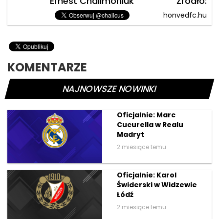
Ernest Chalimoniuk
Źródło:
honvedfc.hu
KOMENTARZE
NAJNOWSZE NOWINKI
Oficjalnie: Marc
Cucurella w Realu
Madryt
2 miesiące temu
Oficjalnie: Karol
Świderski w Widzewie
Łódź
2 miesiące temu