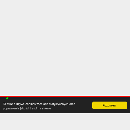
Ta strona używa cookies w celach statystycznych oraz
Rozumiem!
poprawienia jakości treści na stronie
Kategorie
Serwis