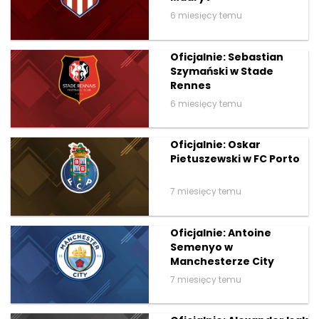
6 miesięcy temu
Oficjalnie: Sebastian
Szymański w Stade
Rennes
6 miesięcy temu
Oficjalnie: Oskar
Pietuszewski w FC Porto
7 miesięcy temu
Oficjalnie: Antoine
Semenyo w
Manchesterze City
7 miesięcy temu