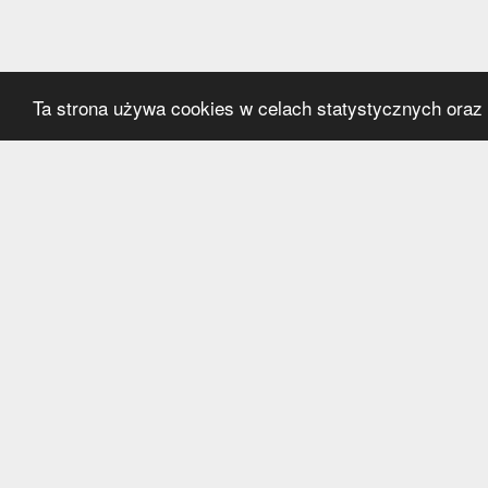
Ta strona używa cookies w celach statystycznych oraz p
Kategorie
Serwi
Transfery
O nas
Polska
Współ
Anglia
Kontak
Hiszpania
Polityk
Niemcy
Włochy
Francja
Inne
Liga Mistrzów
Liga Europy