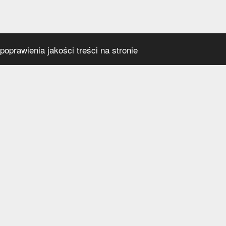
oprawienia jakości treści na stronie
s
Social media
praca
t
a prywatności