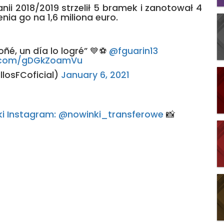
ii 2018/2019 strzelił 5 bramek i zanotował 4
nia go na 1,6 miliona euro.
oñé, un día lo logré” 💙⚽️
@fguarin13
er.com/gDGkZoamVu
llosFCoficial)
January 6, 2021
arski Instagram: @nowinki_transferowe
📸