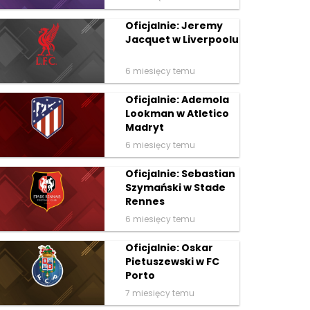
Oficjalnie: Jeremy
Jacquet w Liverpoolu
6 miesięcy temu
Oficjalnie: Ademola
Lookman w Atletico
Madryt
6 miesięcy temu
Oficjalnie: Sebastian
Szymański w Stade
Rennes
6 miesięcy temu
Oficjalnie: Oskar
Pietuszewski w FC
Porto
7 miesięcy temu