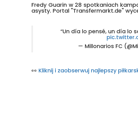
Fredy Guarin w 28 spotkaniach kampan
asysty. Portal "Transfermarkt.de" wyce
“Un día lo pensé, un día lo s
pic.twitt
— Millonarios FC (@Mi
👀
Kliknij i zaobserwuj najlepszy piłk