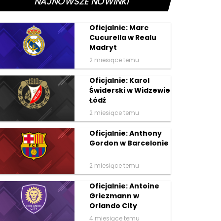
NAJNOWSZE NOWINKI
Oficjalnie: Marc
Cucurella w Realu
Madryt
2 miesiące temu
Oficjalnie: Karol
Świderski w Widzewie
Łódź
2 miesiące temu
Oficjalnie: Anthony
Gordon w Barcelonie
2 miesiące temu
Oficjalnie: Antoine
Griezmann w
Orlando City
4 miesiące temu