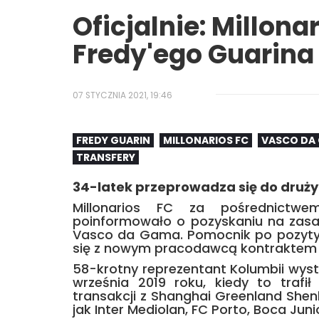
Oficjalnie: Millon
Fredy'ego Guarina
07 STYCZNIA 2021, 19:46
FREDY GUARIN
MILLONARIOS FC
VASCO DA
TRANSFERY
34-latek przeprowadza się do drużyn
Millonarios FC za pośrednictwem
poinformowało o pozyskaniu na zasad
Vasco da Gama. Pomocnik po pozyty
się z nowym pracodawcą kontraktem o
58-krotny reprezentant Kolumbii wys
września 2019 roku, kiedy to tra
transakcji z Shanghai Greenland Shenh
jak Inter Mediolan, FC Porto, Boca Juni