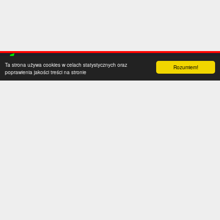
Ta strona używa cookies w celach statystycznych oraz
Rozumiem!
poprawienia jakości treści na stronie
Kategorie
Serwis
Transfery
O nas
Polska
Współpraca
Anglia
Kontakt
Hiszpania
Polityka prywatności
Niemcy
Social media
Włochy
Francja
Inne
Liga Mistrzów