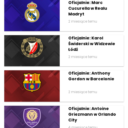
Oficjalnie: Marc
Cucurella w Realu
Madryt
2 miesiące temu
Oficjalnie: Karol
Świderski w Widzewie
Łódź
2 miesiące temu
Oficjalnie: Anthony
Gordon w Barcelonie
2 miesiące temu
Oficjalnie: Antoine
Griezmann w Orlando
City
4 miesiące temu