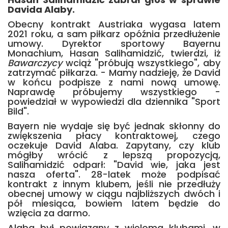
Davida Alaby.
Obecny kontrakt Austriaka wygasa latem
2021 roku, a sam piłkarz opóźnia przedłużenie
umowy. Dyrektor sportowy Bayernu
Monachium, Hasan Salihamidzić, twierdzi, iż
Bawarczycy
wciąż "próbują wszystkiego", aby
zatrzymać piłkarza. - Mamy nadzieję, że David
w końcu podpisze z nami nową umowę.
Naprawdę próbujemy wszystkiego -
powiedział w wypowiedzi dla dziennika "Sport
Bild".
Bayern nie wydaje się być jednak skłonny do
zwiększenia płacy kontraktowej, czego
oczekuje David Alaba. Zapytany, czy klub
mógłby wrócić z lepszą propozycją,
Salihamidzić odparł: "David wie, jaka jest
nasza oferta". 28-latek może podpisać
kontrakt z innym klubem, jeśli nie przedłuży
obecnej umowy w ciągu najbliższych dwóch i
pół miesiąca, bowiem latem będzie do
wzięcia za darmo.
Alaba był powiązany z wieloma klubami, w