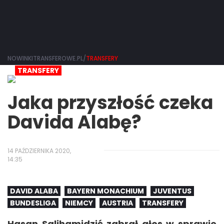
NOWINKITRANSFEROWE.PL/
TRANSFERY
TRANSFERY
Jaka przyszłość czeka
Davida Alabę?
14 PAŹDZIERNIKA 2020,
14:35
DAVID ALABA
BAYERN MONACHIUM
JUVENTUS
BUNDESLIGA
NIEMCY
AUSTRIA
TRANSFERY
Hasan Salihamidzić zabrał głos w sprawie