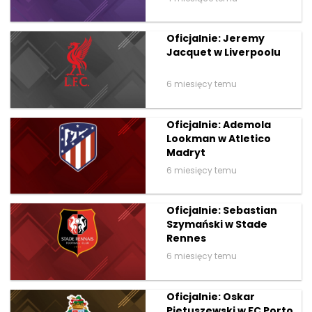
Oficjalnie: Jeremy
Jacquet w Liverpoolu
6 miesięcy temu
Oficjalnie: Ademola
Lookman w Atletico
Madryt
6 miesięcy temu
Oficjalnie: Sebastian
Szymański w Stade
Rennes
6 miesięcy temu
Oficjalnie: Oskar
Pietuszewski w FC Porto