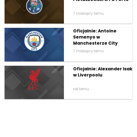
7 miesięcy temu
Oficjalnie: Antoine
Semenyo w
Manchesterze City
7 miesięcy temu
Oficjalnie: Alexander Isak
w Liverpoolu
rok temu