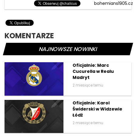
bohemians1905.cz
KOMENTARZE
NAJNOWSZE NOWINKI
Oficjalnie: Marc
Cucurella w Realu
Madryt
2 miesiące temu
Oficjalnie: Karol
Świderski w Widzewie
Łódź
2 miesiące temu