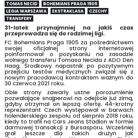
TOMAS NECID
BOHEMIANS PRAGA 1905
LEGIA WARSZAWA
EKSTRAKLASA
CZECHY
TRANSFERY
31-latek przynajmniej na jakiś czas
przeprowadza się do rodzimej ligi.
FC Bohemians Praga 1905 za pośrednictwem
swojej oficjalnej strony internetowej
poinformował o pozyskaniu na zasadzie
wolnego transferu Tomasa Necida z ADO Den
Haag. Środkowy napastnik po pozytywnym
przejściu testów medycznych związał się z
nowym pracodawcą kontraktem ważnym do
30 czerwca 2021 roku.
Obie strony zawarły ustne porozumienie
pozwalające snajperowi na odejście już zimą,
gdyby otrzymał on lepszą ofertę. 44-krotny
reprezentant Czech występował w barwach
holenderskiego zespołu od sierpnia 2018 roku,
kiedy to trafił na Cars Jeans Stadion w formie
darmowej transakcji z Bursasporu. Wcześniej
grał jeszcze dla takich drużyn jak