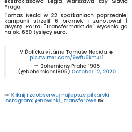
ekstraklasowa Legia Warszawa czy Slavia
Praga.
Tomas Necid w 22 spotkaniach poprzedniej
kampanii strzelił 6 bramek i zanotował 1
asystę. Portal "Transfermarkt.de" wycenia go
na ok. 650 tysięcy euro.
V Ďolíčku vítáme Tomáše Necida 🔥
pic.twitter.com/9wfU6kmJL1
— Bohemians Praha 1905
(@bohemians1905)
October 12, 2020
👀
Kliknij i zaobserwuj najlepszy piłkarski
Instagram: @nowinki_transferowe
📸