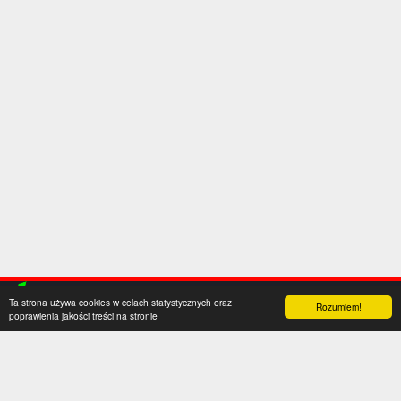
Ta strona używa cookies w celach statystycznych oraz
Rozumiem!
poprawienia jakości treści na stronie
Kategorie
Serwis
Transfery
O nas