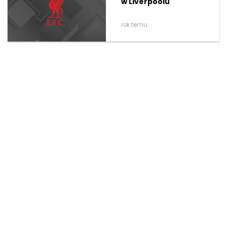
w Liverpoolu
rok temu