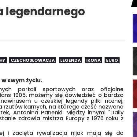
ia legendarnego
HY
CZECHOSŁOWACJA
LEGENDA
IKONA
EURO
j w swym życiu.
żnych portali sportowych oraz oficjalne
ians 1905, możemy się dowiedzieć o bardzo
awirusem u czeskiej legendy piłki nożnej,
 rzutów karnych, na którego cześć nazwano
tek, Antonina Panenki. Między innymi "Daily
stanie zdrowia mistrza Europy z 1976 roku z
j i zacięta rywalizacja nijak mają się do