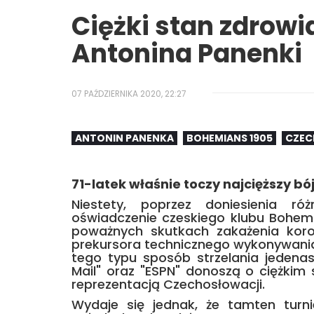
Ciężki stan zdrow
Antonina Panenki
07 PAŹDZIERNIKA 2020, 22:27
ANTONIN PANENKA
BOHEMIANS 1905
CZEC
71-latek właśnie toczy najcięższy bó
Niestety, poprzez doniesienia ró
oświadczenie czeskiego klubu Bohem
poważnych skutkach zakażenia koron
prekursora technicznego wykonywania
tego typu sposób strzelania jedenas
Mail" oraz "ESPN" donoszą o ciężkim 
reprezentacją Czechosłowacji.
Wydaje się jednak, że tamten turnie