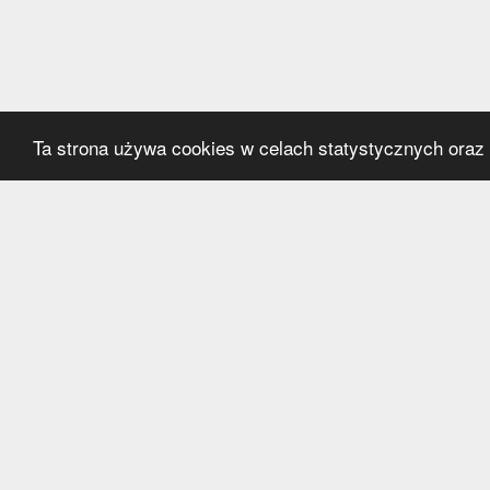
Ta strona używa cookies w celach statystycznych oraz p
Kategorie
Serwi
Transfery
O nas
Polska
Współ
Anglia
Kontak
Hiszpania
Polityk
Niemcy
Włochy
Francja
Inne
Liga Mistrzów