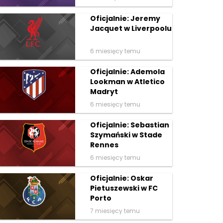
Oficjalnie: Jeremy
Jacquet w Liverpoolu
6 miesięcy temu
Oficjalnie: Ademola
Lookman w Atletico
Madryt
6 miesięcy temu
Oficjalnie: Sebastian
Szymański w Stade
Rennes
6 miesięcy temu
Oficjalnie: Oskar
Pietuszewski w FC
Porto
7 miesięcy temu