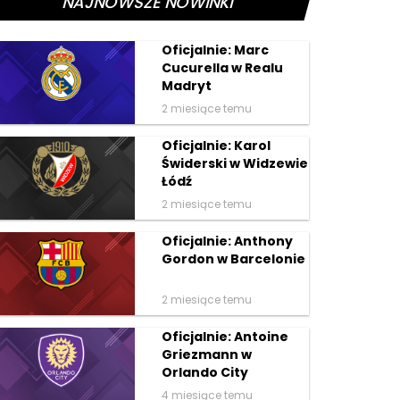
NAJNOWSZE NOWINKI
Oficjalnie: Marc
Cucurella w Realu
Madryt
2 miesiące temu
Oficjalnie: Karol
Świderski w Widzewie
Łódź
2 miesiące temu
Oficjalnie: Anthony
Gordon w Barcelonie
2 miesiące temu
Oficjalnie: Antoine
Griezmann w
Orlando City
4 miesiące temu