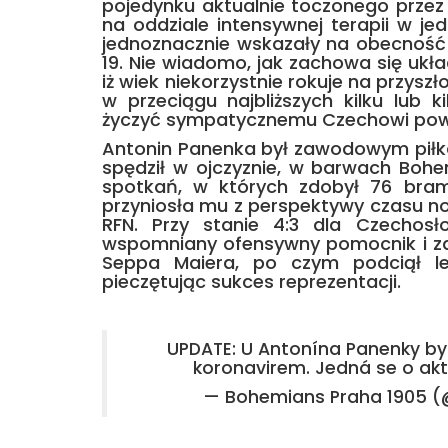
pojedynku aktualnie toczonego przez
na oddziale intensywnej terapii w j
jednoznacznie wskazały na obecność
19. Nie wiadomo, jak zachowa się ukł
iż wiek niekorzystnie rokuje na przys
w przeciągu najbliższych kilku lub k
życzyć sympatycznemu Czechowi powr
Antonin Panenka był zawodowym piłka
spędził w ojczyznie, w barwach Bohe
spotkań, w których zdobył 76 bram
przyniosła mu z perspektywy czasu no
RFN. Przy stanie 4:3 dla Czechosł
wspomniany ofensywny pomocnik i z
Seppa Maiera, po czym podciął le
pieczętując sukces reprezentacji.
UPDATE: U Antonína Panenky by
koronavirem. Jedná se o akt
— Bohemians Praha 1905 