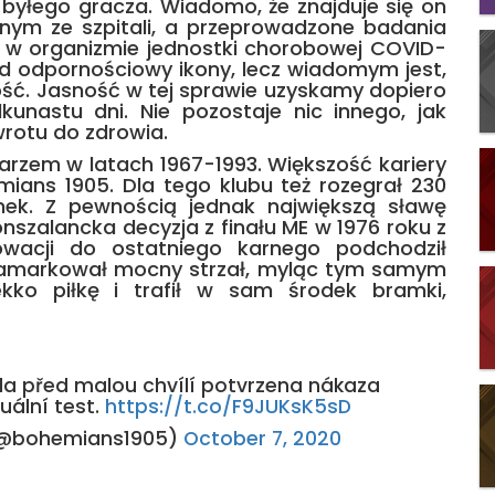
 byłego gracza. Wiadomo, że znajduje się on
ednym ze szpitali, a przeprowadzone badania
 w organizmie jednostki chorobowej COVID-
ad odpornościowy ikony, lecz wiadomym jest,
złość. Jasność w tej sprawie uzyskamy dopiero
ilkunastu dni. Nie pozostaje nic innego, jak
otu do zdrowia.
rzem w latach 1967-1993. Większość kariery
mians 1905. Dla tego klubu też rozegrał 230
ek. Z pewnością jednak największą sławę
nszalancka decyzja z finału ME w 1976 roku z
owacji do ostatniego karnego podchodził
amarkował mocny strzał, myląc tym samym
kko piłkę i trafił w sam środek bramki,
la před malou chvílí potvrzena nákaza
uální test.
https://t.co/F9JUKsK5sD
(@bohemians1905)
October 7, 2020