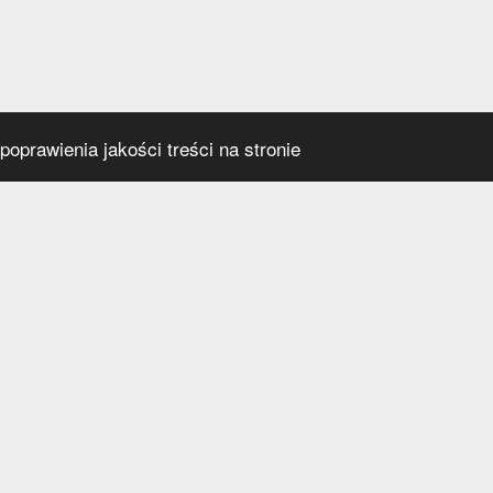
oprawienia jakości treści na stronie
s
Social media
praca
t
a prywatności