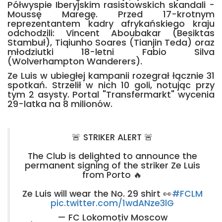
Półwyspie Iberyjskim rasistowskich skandali -
Moussę Maregę. Przed 17-krotnym
reprezentantem kadry afrykańskiego kraju
odchodzili: Vincent Aboubakar (Besiktas
Stambuł), Tiqiunho Soares (Tianjin Teda) oraz
młodziutki 18-letni Fabio Silva
(Wolverhampton Wanderers).
Ze Luis w ubiegłej kampanii rozegrał łącznie 31
spotkań. Strzelił w nich 10 goli, notując przy
tym 2 asysty. Portal "Transfermarkt" wycenia
29-latka na 8 milionów.
🚨 STRIKER ALERT 🚨
The Club is delighted to announce the
permanent signing of the striker Ze Luis
from Porto 🔥
Ze Luis will wear the No. 29 shirt 👀
#FCLM
pic.twitter.com/1wdANze3lG
— FC Lokomotiv Moscow