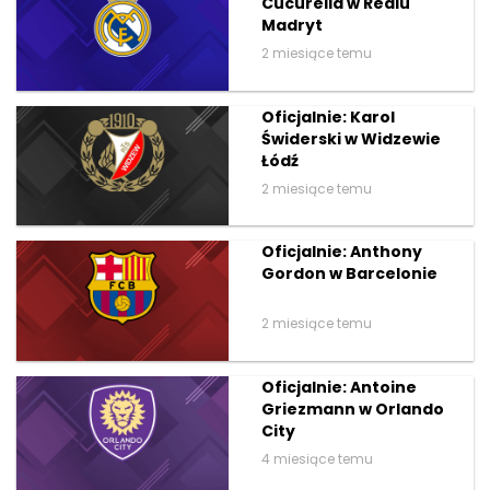
Cucurella w Realu
Madryt
2 miesiące temu
Oficjalnie: Karol
Świderski w Widzewie
Łódź
2 miesiące temu
Oficjalnie: Anthony
Gordon w Barcelonie
2 miesiące temu
Oficjalnie: Antoine
Griezmann w Orlando
City
4 miesiące temu