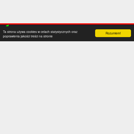
Ta strona używa cookies w celach statystycznych oraz
Rozumiem!
poprawienia jakości treści na stronie
Kategorie
Serwis
Transfery
O nas
Polska
Współpraca
Anglia
Kontakt
Hiszpania
Polityka prywatności
Niemcy
Social media
Włochy
Francja
Inne
Liga Mistrzów
Liga Europy