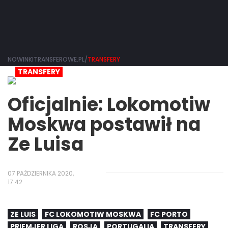
NOWINKITRANSFEROWE.PL/
TRANSFERY
TRANSFERY
Oficjalnie: Lokomotiw
Moskwa postawił na
Ze Luisa
07 PAŹDZIERNIKA 2020,
17:42
ZE LUIS
FC LOKOMOTIW MOSKWA
FC PORTO
PRIEMJER LIGA
ROSJA
PORTUGALIA
TRANSFERY