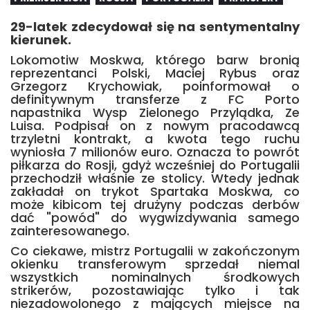
29-latek zdecydował się na sentymentalny
kierunek.
Lokomotiw Moskwa, którego barw bronią
reprezentanci Polski, Maciej Rybus oraz
Grzegorz Krychowiak, poinformował o
definitywnym transferze z FC Porto
napastnika Wysp Zielonego Przylądka, Ze
Luisa. Podpisał on z nowym pracodawcą
trzyletni kontrakt, a kwota tego ruchu
wyniosła 7 milionów euro. Oznacza to powrót
piłkarza do Rosji, gdyż wcześniej do Portugalii
przechodził właśnie ze stolicy. Wtedy jednak
zakładał on trykot Spartaka Moskwa, co
może kibicom tej drużyny podczas derbów
dać "powód" do wygwizdywania samego
zainteresowanego.
Co ciekawe, mistrz Portugalii w zakończonym
okienku transferowym sprzedał niemal
wszystkich nominalnych środkowych
strikerów, pozostawiając tylko i tak
niezadowolonego z mających miejsce na