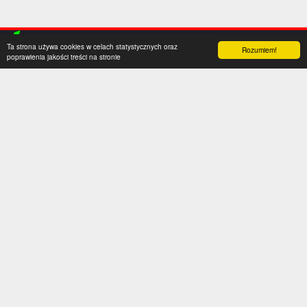
Ta strona używa cookies w celach statystycznych oraz
Rozumiem!
poprawienia jakości treści na stronie
Kategorie
Serwis
Transfery
O nas
Polska
Współpraca
Anglia
Kontakt
Hiszpania
Polityka prywatności
Niemcy
Social media
Włochy
Francja
Inne
Liga Mistrzów
Liga Europy
Reprezentacje