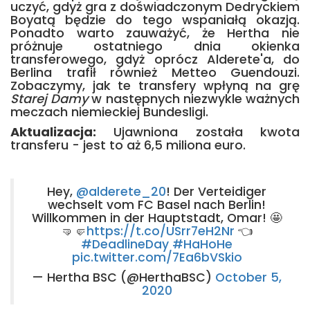
uczyć, gdyż gra z doświadczonym Dedryckiem
Boyatą będzie do tego wspaniałą okazją.
Ponadto warto zauważyć, że Hertha nie
próżnuje ostatniego dnia okienka
transferowego, gdyż oprócz Alderete'a, do
Berlina trafił również Metteo Guendouzi.
Zobaczymy, jak te transfery wpłyną na grę
Starej Damy
w następnych niezwykle ważnych
meczach niemieckiej Bundesligi.
Aktualizacja:
Ujawniona została kwota
transferu - jest to aż 6,5 miliona euro.
Hey,
@alderete_20
! Der Verteidiger
wechselt vom FC Basel nach Berlin!
Willkommen in der Hauptstadt, Omar! 🤩
🤜🤛
https://t.co/USrr7eH2Nr
👈
#DeadlineDay
#HaHoHe
pic.twitter.com/7Ea6bVSkio
— Hertha BSC (@HerthaBSC)
October 5,
2020