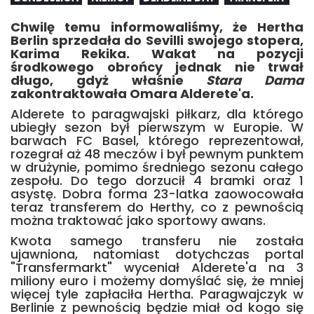
Chwilę temu informowaliśmy, że Hertha
Berlin sprzedała do Sevilli swojego stopera,
Karima Rekika. Wakat na pozycji
środkowego obrońcy jednak nie trwał
długo, gdyż właśnie
Stara Dama
zakontraktowała Omara Alderete'a.
Alderete to paragwajski piłkarz, dla którego
ubiegły sezon był pierwszym w Europie. W
barwach FC Basel, którego reprezentował,
rozegrał aż 48 meczów i był pewnym punktem
w drużynie, pomimo średniego sezonu całego
zespołu. Do tego dorzucił 4 bramki oraz 1
asystę. Dobra forma 23-latka zaowocowała
teraz transferem do Herthy, co z pewnością
można traktować jako sportowy awans.
Kwota samego transferu nie została
ujawniona, natomiast dotychczas portal
"Transfermarkt" wyceniał Alderete'a na 3
miliony euro i możemy domyślać się, że mniej
więcej tyle zapłaciła Hertha. Paragwajczyk w
Berlinie z pewnością będzie miał od kogo się