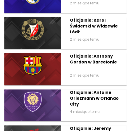
2 miesiące temu
Oficjalnie: Karol
Świderski w Widzewie
Łódź
2 miesiące temu
Oficjalnie: Anthony
Gordon w Barcelonie
2 miesiące temu
Oficjalnie: Antoine
Griezmann w Orlando
City
4 miesiące temu
Oficjalnie: Jeremy