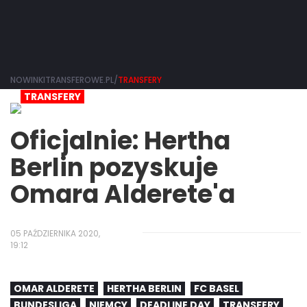
NOWINKITRANSFEROWE.PL/
TRANSFERY
TRANSFERY
Oficjalnie: Hertha
Berlin pozyskuje
Omara Alderete'a
05 PAŹDZIERNIKA 2020,
19:12
OMAR ALDERETE
HERTHA BERLIN
FC BASEL
BUNDESLIGA
NIEMCY
DEADLINE DAY
TRANSFERY