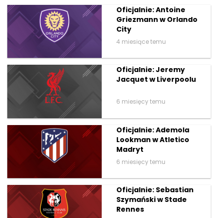
Oficjalnie: Antoine
Griezmann w Orlando
City
4 miesiące temu
Oficjalnie: Jeremy
Jacquet w Liverpoolu
6 miesięcy temu
Oficjalnie: Ademola
Lookman w Atletico
Madryt
6 miesięcy temu
Oficjalnie: Sebastian
Szymański w Stade
Rennes