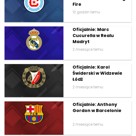
Fire
12 godzin temu
Oficjalnie: Marc
Cucurella w Realu
Madryt
2 miesiące temu
Oficjalnie: Karol
Świderski w Widzewie
Łódź
2 miesiące temu
Oficjalnie: Anthony
Gordon w Barcelonie
2 miesiące temu