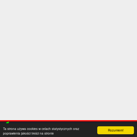
Ta strona używa cookies w celach statystycznych oraz
Rozumiem!
poprawienia jakości treści na stronie