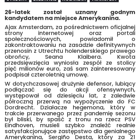
26-latek został uznany godnym
kandydatem na miejsce Amerykanina.
Ajax Amsterdam, za pośrednictwem oficjalnej
strony internetowej oraz portali
społecznościowych, powiadomił o
zakontraktowaniu na zasadzie definitywnych
przenosin z Utrechtu holenderskiego prawego
obrońcy, Seana Klaibera. Kwota
przedsięwzięcia wyniosła zespół ze stolicy
pięć milionów euro, zaś sam zainteresowany
podpisał czteroletnią umowę.
W dotychczasowej drużynie defensor, lubiący
podłączać się do akcji ofensywnych,
występował od dziesięciu lat, z zaledwie
półroczną przerwą na wypożyczenie do FC
Dordrecht. Działacze hegemona, który w
trakcie przerwanego przez pandemię sezonu
był bliski, by spaść z tronu na rzecz PSV
Eindhoven, musieli szybko znaleźć realnie
satysfakcjonujące zastępstwo dla genialnego
Amerykanina, Sergiño Desta, który za 21