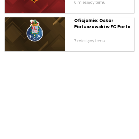
6 miesięcy temu
Oficjalnie: Oskar
Pietuszewski w FC Porto
7 miesięcy temu