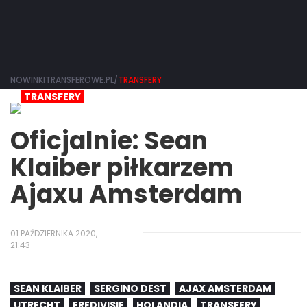
NOWINKITRANSFEROWE.PL/
TRANSFERY
TRANSFERY
Oficjalnie: Sean
Klaiber piłkarzem
Ajaxu Amsterdam
01 PAŹDZIERNIKA 2020,
21:43
SEAN KLAIBER
SERGINO DEST
AJAX AMSTERDAM
UTRECHT
EREDIVISIE
HOLANDIA
TRANSFERY