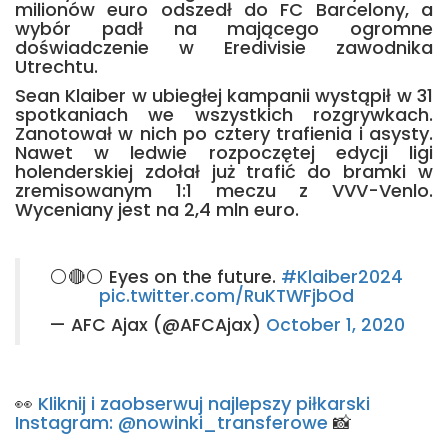
milionów euro odszedł do FC Barcelony, a
wybór padł na mającego ogromne
doświadczenie w Eredivisie zawodnika
Utrechtu.
Sean Klaiber w ubiegłej kampanii wystąpił w 31
spotkaniach we wszystkich rozgrywkach.
Zanotował w nich po cztery trafienia i asysty.
Nawet w ledwie rozpoczętej edycji ligi
holenderskiej zdołał już trafić do bramki w
zremisowanym 1:1 meczu z VVV-Venlo.
Wyceniany jest na 2,4 mln euro.
⚪️🔴⚪️ Eyes on the future.
#Klaiber2024
pic.twitter.com/RuKTWFjbOd
— AFC Ajax (@AFCAjax)
October 1, 2020
👀
Kliknij i zaobserwuj najlepszy piłkarski
Instagram: @nowinki_transferowe
📸