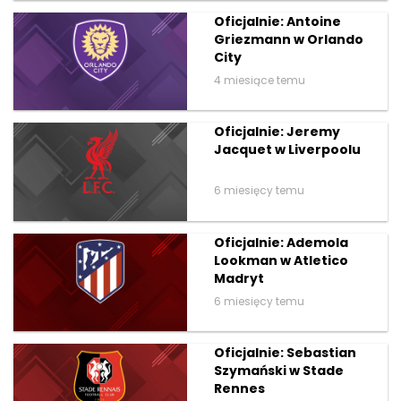
Oficjalnie: Antoine
Griezmann w Orlando
City
4 miesiące temu
Oficjalnie: Jeremy
Jacquet w Liverpoolu
6 miesięcy temu
Oficjalnie: Ademola
Lookman w Atletico
Madryt
6 miesięcy temu
Oficjalnie: Sebastian
Szymański w Stade
Rennes