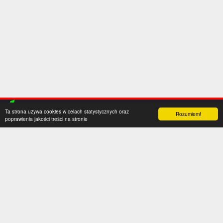
Ta strona używa cookies w celach statystycznych oraz
Rozumiem!
poprawienia jakości treści na stronie
Kategorie
Serwis
Transfery
O nas
Polska
Współpraca
Anglia
Kontakt
Hiszpania
Polityka prywatności
Niemcy
Social media