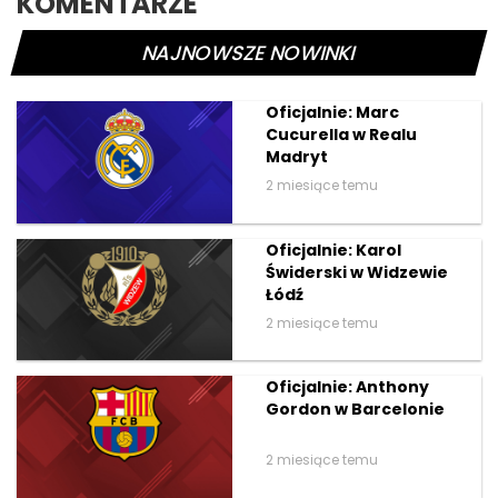
KOMENTARZE
NAJNOWSZE NOWINKI
Oficjalnie: Marc
Cucurella w Realu
Madryt
2 miesiące temu
Oficjalnie: Karol
Świderski w Widzewie
Łódź
2 miesiące temu
Oficjalnie: Anthony
Gordon w Barcelonie
2 miesiące temu