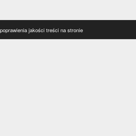
oprawienia jakości treści na stronie
s
Social media
praca
t
a prywatności