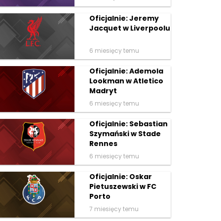
Oficjalnie: Jeremy
Jacquet w Liverpoolu
6 miesięcy temu
Oficjalnie: Ademola
Lookman w Atletico
Madryt
6 miesięcy temu
Oficjalnie: Sebastian
Szymański w Stade
Rennes
6 miesięcy temu
Oficjalnie: Oskar
Pietuszewski w FC
Porto
7 miesięcy temu