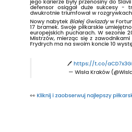
jego karierze były przenosiny do Slav
defensor osiągał duże sukcesy - tr
dwukrotnie triumfował w rozgrywkach
Nowy nabytek
Białej Gwiazdy
w Fortuna
17 bramek. Swoje piłkarskie umiejęt
europejskich pucharach. W sezonie 2
Mistrzów, mierząc się z zawodnikami
Frydrych ma na swoim koncie 10 wystę
🖊️
https://t.co/aCD7x3G
— Wisła Kraków (@Wis
👀
Kliknij i zaobserwuj najlepszy piłk