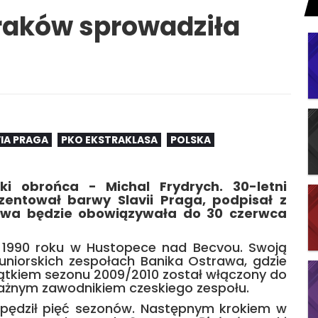
Kraków sprowadziła
a
VIA PRAGA
PKO EKSTRAKLASA
POLSKA
ski obrońca - Michal Frydrych. 30-letni
zentował barwy Slavii Praga, podpisał z
owa będzie obowiązywała do 30 czerwca
go 1990 roku w Hustopece nad Becvou. Swoją
uniorskich zespołach Banika Ostrawa, gdzie
czątkiem sezonu 2009/2010 został włączony do
 ważnym zawodnikiem czeskiego zespołu.
spędził pięć sezonów. Następnym krokiem w