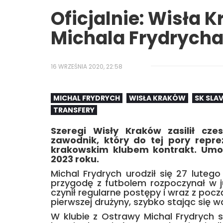
Oficjalnie: Wisła 
Michala Frydrych
16 WRZEŚNIA 2020, 22:58
MICHAL FRYDRYCH
WISŁA KRAKÓW
SK SLA
TRANSFERY
Szeregi Wisły Kraków zasilił cze
zawodnik, który do tej pory repre
krakowskim klubem kontrakt. Um
2023 roku.
Michal Frydrych urodził się 27 lute
przygodę z futbolem rozpoczynał w j
czynił regularne postępy i wraz z po
pierwszej drużyny, szybko stając się
W klubie z Ostrawy Michal Frydrych 