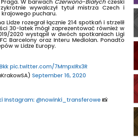
ii Praga. W barwach
Czerwono-Białych
czeski
zykrotnie wywalczył tytuł mistrza Czech i
 krajowego pucharu.
 Lidze rozegrał łącznie 214 spotkań i strzelił
ności 30-latek mógł zaprezentować również w
019/2020 wystąpił w dwóch spotkaniach Ligi
 FC Barcelony oraz Interu Mediolan. Ponadto
pów w Lidze Europy.
Bkk
pic.twitter.com/7MmpxIRx3R
laKrakowSA)
September 16, 2020
arski Instagram: @nowinki_transferowe
📸