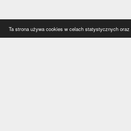
Ta strona używa cookies w celach statystycznych oraz p
Kategorie
Serwi
Transfery
O nas
Polska
Współ
Anglia
Kontak
Hiszpania
Polityk
Niemcy
Włochy
Francja
Inne
Liga Mistrzów
Liga Europy