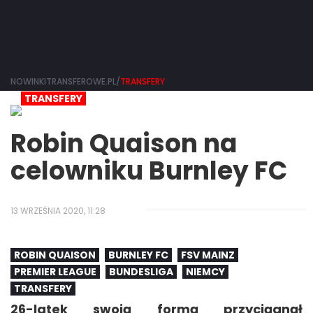
NOWINKITRANSFEROWE.PL/
TRANSFERY
TRANSFERY
Robin Quaison na
celowniku Burnley FC
13 WRZEŚNIA 2020, 11:28
ROBIN QUAISON
BURNLEY FC
FSV MAINZ
PREMIER LEAGUE
BUNDESLIGA
NIEMCY
TRANSFERY
26-latek swoją formą przyciągnął