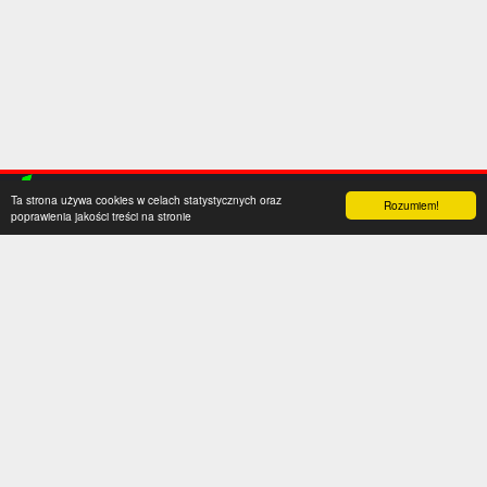
Ta strona używa cookies w celach statystycznych oraz
Rozumiem!
poprawienia jakości treści na stronie
Kategorie
Serwis
Transfery
O nas
Polska
Współpraca
Anglia
Kontakt
Hiszpania
Polityka prywatności
Niemcy
Social media
Włochy
Francja