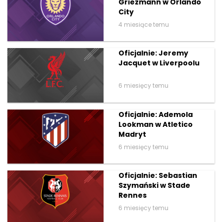
Griezmann w Orlando
City
4 miesiące temu
Oficjalnie: Jeremy
Jacquet w Liverpoolu
6 miesięcy temu
Oficjalnie: Ademola
Lookman w Atletico
Madryt
6 miesięcy temu
Oficjalnie: Sebastian
Szymański w Stade
Rennes
6 miesięcy temu