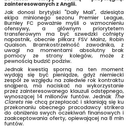
zainteresowanych z Anglii.
Jak donosi brytyjski "Daily Mail", dziesiąta
ekipa minionego sezonu Premier League,
Burnley FC poważnie myśli o wzmocnieniu
ofensywy, a głównym priorytetem
transferowym ma być szwedzki cofnięty
napastnik, obecnie piłkarz FSV Mainz, Robin
Quaison. Bramkostrzelność zawodnika, z
uwagi na momentami absolutny brak
pomocy ze strony kolegów, może z
pewnością budzić podziw.
Jednak kwestią sporną na ten moment
wydają się być pieniądze, gdyż niemiecki
zespół ze względu na zaledwie rok kontraktu
snajpera, ma naciskać na wykorzystanie
przez zainteresowanego klauzuli odstępnego,
wynoszącej 14 milionów funtów. Jednak
The
Clarets
nie chcą przepłacać i skłaniają się ku
przekonaniu obecnego pracodawcy strikera
do obniżenia swych oczekiwań finansowych i
zaakceptowania oferty, opiewającej na 8 mln
funtów.