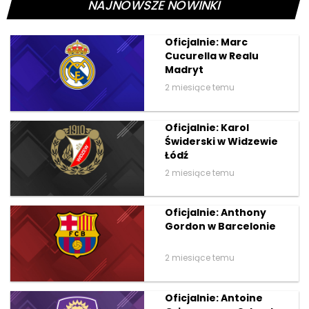
NAJNOWSZE NOWINKI
Oficjalnie: Marc
Cucurella w Realu
Madryt
2 miesiące temu
Oficjalnie: Karol
Świderski w Widzewie
Łódź
2 miesiące temu
Oficjalnie: Anthony
Gordon w Barcelonie
2 miesiące temu
Oficjalnie: Antoine