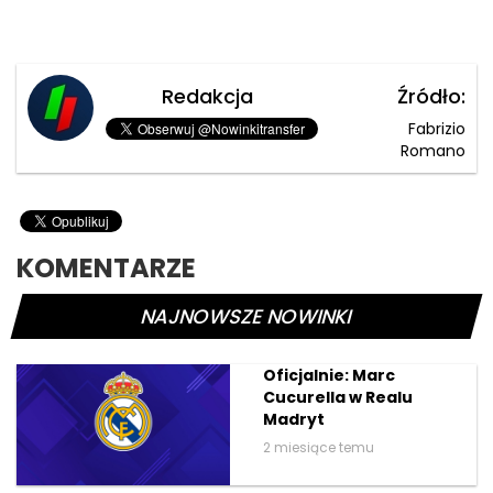
Redakcja
Źródło:
Fabrizio
Romano
KOMENTARZE
NAJNOWSZE NOWINKI
Oficjalnie: Marc
Cucurella w Realu
Madryt
2 miesiące temu