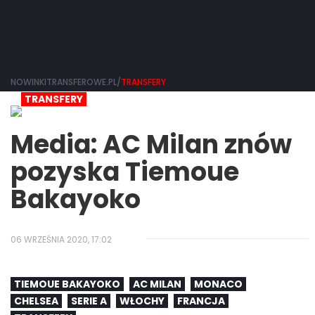
NOWINKITRANSFEROWE.PL/
TRANSFERY
TRANSFERY
Media: AC Milan znów
pozyska Tiemoue
Bakayoko
06 WRZEŚNIA 2020, 17:02
TIEMOUE BAKAYOKO
AC MILAN
MONACO
CHELSEA
SERIE A
WŁOCHY
FRANCJA