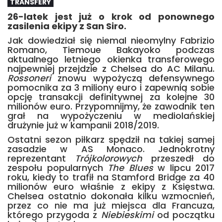
TRANSFERY
26-latek jest już o krok od ponownego
zasilenia ekipy z San Siro.
Jak dowiedział się niemal nieomylny Fabrizio
Romano, Tiemoue Bakayoko podczas
aktualnego letniego okienka transferowego
najpewniej przejdzie z Chelsea do AC Milanu.
Rossoneri
znowu wypożyczą defensywnego
pomocnika za 3 miliony euro i zapewnią sobie
opcję transakcji definitywnej za kolejne 30
milionów euro. Przypomnijmy, że zawodnik ten
grał na wypożyczeniu w mediolańskiej
drużynie już w kampanii 2018/2019.
Ostatni sezon piłkarz spędził na takiej samej
zasadzie w AS Monaco. Jednokrotny
reprezentant
Trójkolorowych
przeszedł do
zespołu popularnych
The Blues
w lipcu 2017
roku, kiedy to trafił na Stamford Bridge za 40
milionów euro właśnie z ekipy z Księstwa.
Chelsea ostatnio dokonała kilku wzmocnień,
przez co nie ma już miejsca dla Francuza,
którego przygoda z
Niebieskimi
od początku