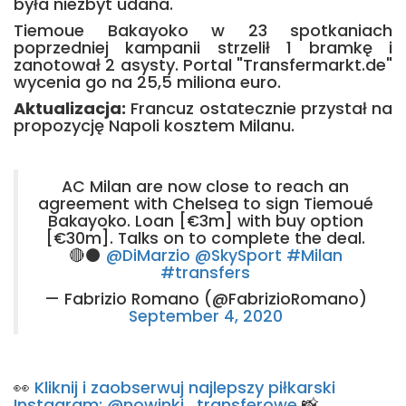
była niezbyt udana.
Tiemoue Bakayoko w 23 spotkaniach
poprzedniej kampanii strzelił 1 bramkę i
zanotował 2 asysty. Portal "Transfermarkt.de"
wycenia go na 25,5 miliona euro.
Aktualizacja:
Francuz ostatecznie przystał na
propozycję Napoli kosztem Milanu.
AC Milan are now close to reach an
agreement with Chelsea to sign Tiemoué
Bakayoko. Loan [€3m] with buy option
[€30m]. Talks on to complete the deal.
🔴⚫️
@DiMarzio
@SkySport
#Milan
#transfers
— Fabrizio Romano (@FabrizioRomano)
September 4, 2020
👀
Kliknij i zaobserwuj najlepszy piłkarski
Instagram: @nowinki_transferowe
📸