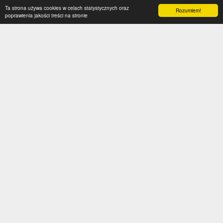
Ta strona używa cookies w celach statystycznych oraz
Rozumiem!
poprawienia jakości treści na stronie
Kategorie
Serwis
Transfery
O nas
Polska
Współpraca
Anglia
Kontakt
Hiszpania
Polityka prywatności
Niemcy
Social media
Włochy
Francja
Inne
Liga Mistrzów
Liga Europy
Reprezentacje