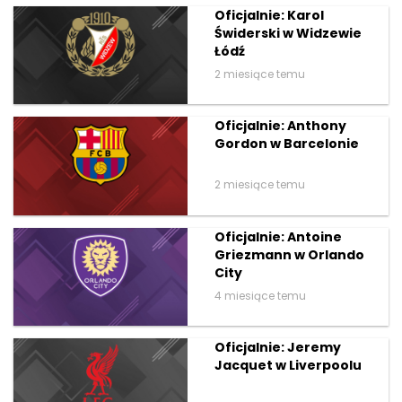
Oficjalnie: Karol
Świderski w Widzewie
Łódź
2 miesiące temu
Oficjalnie: Anthony
Gordon w Barcelonie
2 miesiące temu
Oficjalnie: Antoine
Griezmann w Orlando
City
4 miesiące temu
Oficjalnie: Jeremy
Jacquet w Liverpoolu