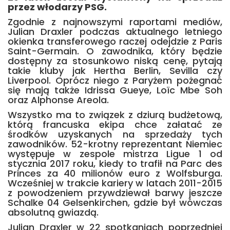
przez włodarzy PSG.
Zgodnie z najnowszymi raportami mediów,
Julian Draxler podczas aktualnego letniego
okienka transferowego raczej odejdzie z Paris
Saint-Germain. O zawodnika, który będzie
dostępny za stosunkowo niską cenę, pytają
takie kluby jak Hertha Berlin, Sevilla czy
Liverpool. Oprócz niego z Paryżem pożegnać
się mają także Idrissa Gueye, Loïc Mbe Soh
oraz Alphonse Areola.
Wszystko ma to związek z dziurą budżetową,
którą francuska ekipa chce załatać ze
środków uzyskanych na sprzedaży tych
zawodników. 52-krotny reprezentant Niemiec
występuje w zespole mistrza Ligue 1 od
stycznia 2017 roku, kiedy to trafił na Parc des
Princes za 40 milionów euro z Wolfsburga.
Wcześniej w trakcie kariery w latach 2011-2015
z powodzeniem przywdziewał barwy jeszcze
Schalke 04 Gelsenkirchen, gdzie był wówczas
absolutną gwiazdą.
Julian Draxler w 22 spotkaniach poprzedniej