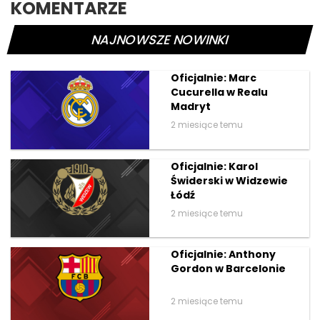
KOMENTARZE
NAJNOWSZE NOWINKI
Oficjalnie: Marc
Cucurella w Realu
Madryt
2 miesiące temu
Oficjalnie: Karol
Świderski w Widzewie
Łódź
2 miesiące temu
Oficjalnie: Anthony
Gordon w Barcelonie
2 miesiące temu