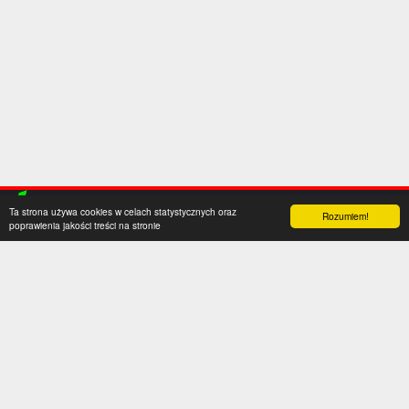
Ta strona używa cookies w celach statystycznych oraz
Rozumiem!
poprawienia jakości treści na stronie
Kategorie
Serwis
Transfery
O nas
Polska
Współpraca
Anglia
Kontakt
Hiszpania
Polityka prywatności
Niemcy