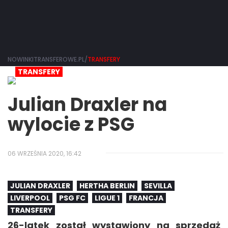
NOWINKITRANSFEROWE.PL/
TRANSFERY
TRANSFERY
Julian Draxler na
wylocie z PSG
06 WRZEŚNIA 2020, 16:42
JULIAN DRAXLER
HERTHA BERLIN
SEVILLA
LIVERPOOL
PSG FC
LIGUE 1
FRANCJA
TRANSFERY
26-latek został wystawiony na sprzedaż