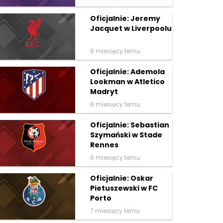
Oficjalnie: Jeremy
Jacquet w Liverpoolu
6 miesięcy temu
Oficjalnie: Ademola
Lookman w Atletico
Madryt
6 miesięcy temu
Oficjalnie: Sebastian
Szymański w Stade
Rennes
6 miesięcy temu
Oficjalnie: Oskar
Pietuszewski w FC
Porto
7 miesięcy temu