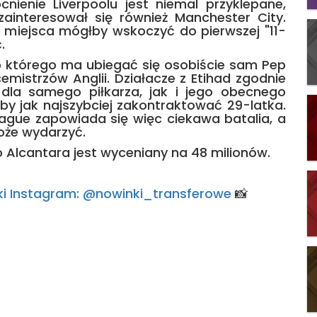
ienie Liverpoolu jest niemal przyklepane,
ainteresował się również Manchester City.
z miejsca mógłby wskoczyć do pierwszej "11-
.
o którego ma ubiegać się osobiście sam Pep
emistrzów Anglii. Działacze z Etihad zgodnie
 dla samego piłkarza, jak i jego obecnego
 jak najszybciej zakontraktować 29-latka.
ague zapowiada się więc ciekawa batalia, a
może wydarzyć.
o Alcantara jest wyceniany na 48 milionów.
arski Instagram: @nowinki_transferowe
📸