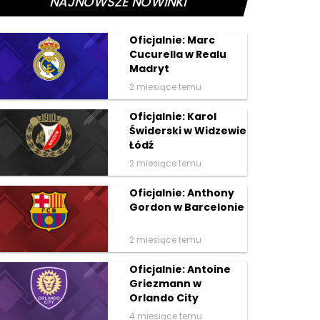
NAJNOWSZE NOWINKI
Oficjalnie: Marc
Cucurella w Realu
Madryt
2 miesiące temu
Oficjalnie: Karol
Świderski w Widzewie
Łódź
2 miesiące temu
Oficjalnie: Anthony
Gordon w Barcelonie
2 miesiące temu
Oficjalnie: Antoine
Griezmann w
Orlando City
4 miesiące temu