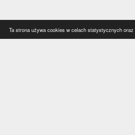
Ta strona używa cookies w celach statystycznych oraz p
Kategorie
Serwi
Transfery
O nas
Polska
Współ
Anglia
Kontak
Hiszpania
Polityk
Niemcy
Włochy
Francja
Inne
Liga Mistrzów
Liga Europy