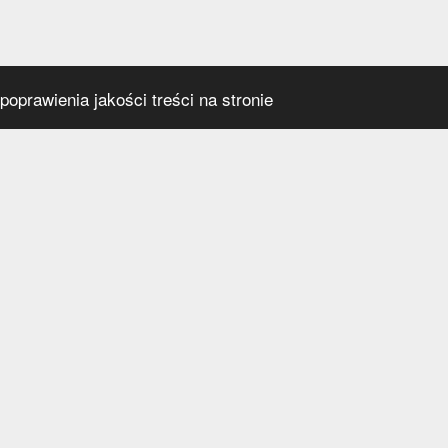
oprawienia jakości treści na stronie
s
Social media
praca
t
a prywatności