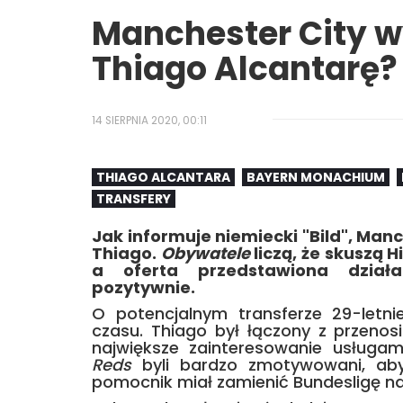
Manchester City w
Thiago Alcantarę?
14 SIERPNIA 2020, 00:11
THIAGO ALCANTARA
BAYERN MONACHIUM
TRANSFERY
Jak informuje niemiecki "Bild", Man
Thiago.
Obywatele
liczą, że skuszą
a oferta przedstawiona działa
pozytywnie.
O potencjalnym transferze 29-letnie
czasu. Thiago był łączony z przenos
największe zainteresowanie usługami
Reds
byli bardzo zmotywowani, ab
pomocnik miał zamienić Bundesligę na