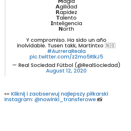
𝗠agia
𝗔gilidad
𝗥apidez
𝗧alento
𝗜nteligencia
𝗡orth
Y compromiso. Ha sido un año
inolvidable. Tusen takk, Martintxo 🇳🇴
#AurreraReala
pic.twitter.com/z2mo5RlkJ5
— Real Sociedad Fútbol (@RealSociedad)
August 12, 2020
👀
Kliknij i zaobserwuj najlepszy piłkarski
Instagram: @nowinki_transferowe
📸