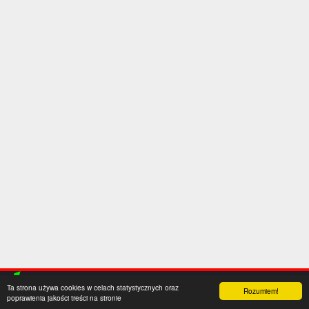
Ta strona używa cookies w celach statystycznych oraz
Rozumiem!
poprawienia jakości treści na stronie