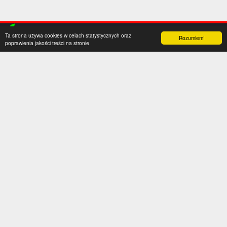
Ta strona używa cookies w celach statystycznych oraz
Rozumiem!
poprawienia jakości treści na stronie
Kategorie
Serwis
Transfery
O nas
Polska
Współpraca
Anglia
Kontakt
Hiszpania
Polityka prywatności
Niemcy
Social media
Włochy
Francja
Inne
Liga Mistrzów
Liga Europy
Reprezentacje