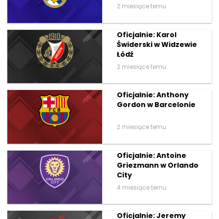
2 miesiące temu
Oficjalnie: Karol
Świderski w Widzewie
Łódź
2 miesiące temu
Oficjalnie: Anthony
Gordon w Barcelonie
2 miesiące temu
Oficjalnie: Antoine
Griezmann w Orlando
City
4 miesiące temu
Oficjalnie: Jeremy