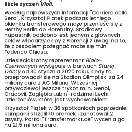
liście życzeń
Violi
.
Według najnowszych informacji "Corriere della
Sera", Krzysztof Piątek podczas letniego
okienka transferowego może przenieść się z
Herthy Berlin do Fiorentiny. Środkowy
napastnik podobno jest jednym z głównych
celów włodarzy ekipy z Florencji z uwagi na to,
że z zespołem pożegnać może się m.in.
Federico Chiesa.
Dziesięciokrotny reprezentant
Biało-
Czerwonych
występuje w barwach
Starej
Damy
od 30 stycznia 2020 roku, kiedy to
przeprowadził się na Stadion Olimpijski za 24
miliony euro z AC Milanu. Wcześniej
przywdziewał jeszcze trykot m.in. Genoi,
Cracovii, Zagłębia Lubin i rodzimej Lechii
Dzierżoniów, której jest wychowankiem.
Krzysztof Piątek w 36 spotkaniach poprzedniej
kampanii strzelił 10 bramek i zanotował 2
asysty. Portal "Transfermarkt.de" wycenia go
na 21,5 miliona euro.