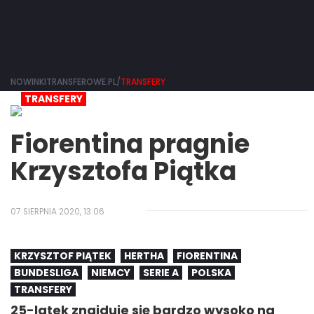
NOWINKITRANSFEROWE.PL/
TRANSFERY
TRANSFERY
Fiorentina pragnie
Krzysztofa Piątka
07 SIERPNIA 2020, 13:06
KRZYSZTOF PIĄTEK
HERTHA
FIORENTINA
BUNDESLIGA
NIEMCY
SERIE A
POLSKA
TRANSFERY
25-latek znajduje się bardzo wysoko na