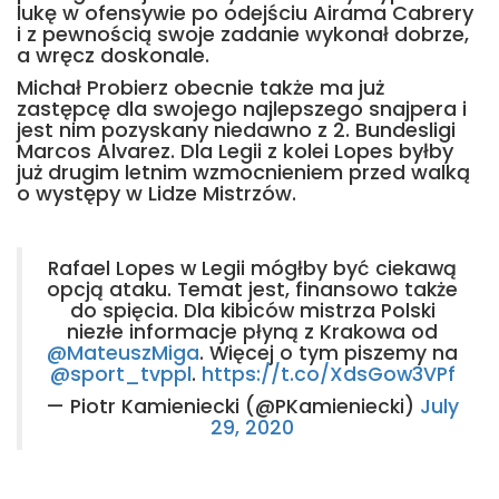
lukę w ofensywie po odejściu Airama Cabrery
i z pewnością swoje zadanie wykonał dobrze,
a wręcz doskonale.
Michał Probierz obecnie także ma już
zastępcę dla swojego najlepszego snajpera i
jest nim pozyskany niedawno z 2. Bundesligi
Marcos Alvarez. Dla Legii z kolei Lopes byłby
już drugim letnim wzmocnieniem przed walką
o występy w Lidze Mistrzów.
Rafael Lopes w Legii mógłby być ciekawą
opcją ataku. Temat jest, finansowo także
do spięcia. Dla kibiców mistrza Polski
niezłe informacje płyną z Krakowa od
@MateuszMiga
. Więcej o tym piszemy na
@sport_tvppl
.
https://t.co/XdsGow3VPf
— Piotr Kamieniecki (@PKamieniecki)
July
29, 2020