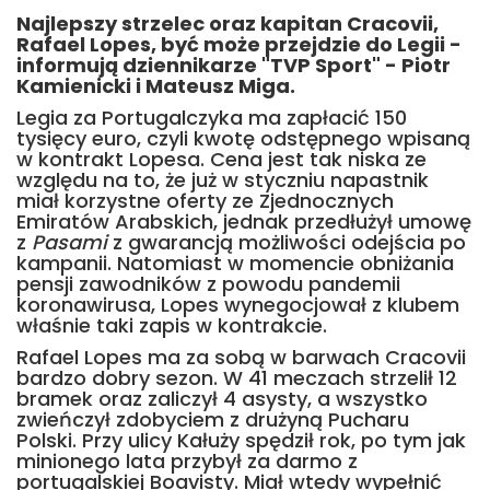
Najlepszy strzelec oraz kapitan Cracovii,
Rafael Lopes, być może przejdzie do Legii -
informują dziennikarze "TVP Sport" - Piotr
Kamienicki i Mateusz Miga.
Legia za Portugalczyka ma zapłacić 150
tysięcy euro, czyli kwotę odstępnego wpisaną
w kontrakt Lopesa. Cena jest tak niska ze
względu na to, że już w styczniu napastnik
miał korzystne oferty ze Zjednocznych
Emiratów Arabskich, jednak przedłużył umowę
z
Pasami
z gwarancją możliwości odejścia po
kampanii. Natomiast w momencie obniżania
pensji zawodników z powodu pandemii
koronawirusa, Lopes wynegocjował z klubem
właśnie taki zapis w kontrakcie.
Rafael Lopes ma za sobą w barwach Cracovii
bardzo dobry sezon. W 41 meczach strzelił 12
bramek oraz zaliczył 4 asysty, a wszystko
zwieńczył zdobyciem z drużyną Pucharu
Polski. Przy ulicy Kałuży spędził rok, po tym jak
minionego lata przybył za darmo z
portugalskiej Boavisty. Miał wtedy wypełnić