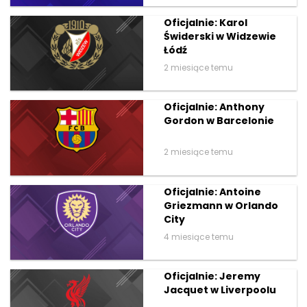
Oficjalnie: Karol
Świderski w Widzewie
Łódź
2 miesiące temu
Oficjalnie: Anthony
Gordon w Barcelonie
2 miesiące temu
Oficjalnie: Antoine
Griezmann w Orlando
City
4 miesiące temu
Oficjalnie: Jeremy
Jacquet w Liverpoolu