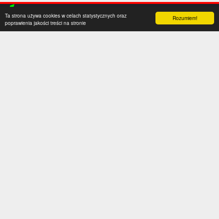
Ta strona używa cookies w celach statystycznych oraz
Rozumiem!
poprawienia jakości treści na stronie
Kategorie
Serwis
Transfery
O nas
Polska
Współpraca
Anglia
Kontakt
Hiszpania
Polityka prywatności
Niemcy
Social media
Włochy
Francja
Inne
Liga Mistrzów
Liga Europy
Reprezentacje