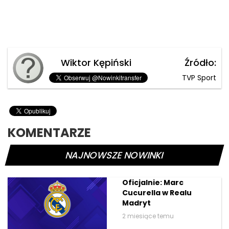
Wiktor Kępiński
Źródło:
TVP Sport
KOMENTARZE
NAJNOWSZE NOWINKI
Oficjalnie: Marc
Cucurella w Realu
Madryt
2 miesiące temu