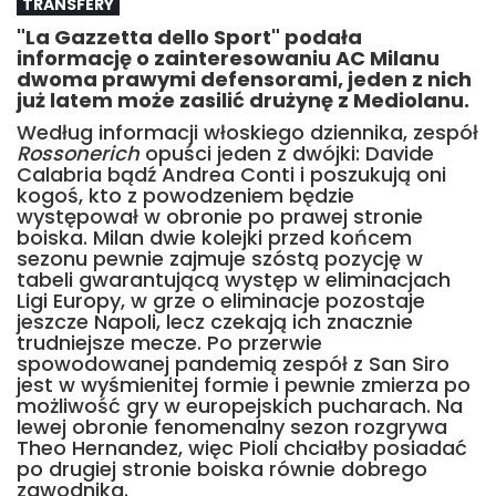
TRANSFERY
"La Gazzetta dello Sport" podała
informację o zainteresowaniu AC Milanu
dwoma prawymi defensorami, jeden z nich
już latem może zasilić drużynę z Mediolanu.
Według informacji włoskiego dziennika, zespół
Rossonerich
opuści jeden z dwójki: Davide
Calabria bądź Andrea Conti i poszukują oni
kogoś, kto z powodzeniem będzie
występował w obronie po prawej stronie
boiska. Milan dwie kolejki przed końcem
sezonu pewnie zajmuje szóstą pozycję w
tabeli gwarantującą występ w eliminacjach
Ligi Europy, w grze o eliminacje pozostaje
jeszcze Napoli, lecz czekają ich znacznie
trudniejsze mecze. Po przerwie
spowodowanej pandemią zespół z San Siro
jest w wyśmienitej formie i pewnie zmierza po
możliwość gry w europejskich pucharach. Na
lewej obronie fenomenalny sezon rozgrywa
Theo Hernandez, więc Pioli chciałby posiadać
po drugiej stronie boiska równie dobrego
zawodnika.