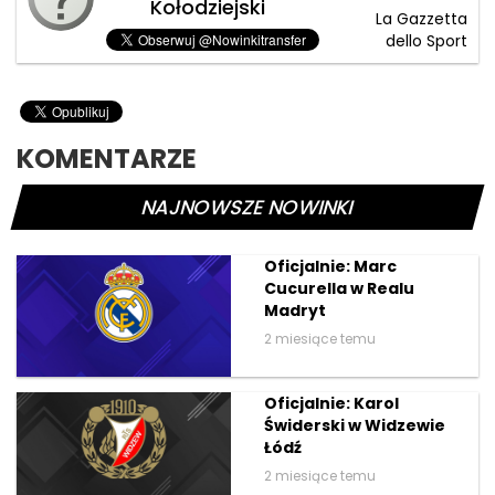
Kołodziejski
La Gazzetta
dello Sport
KOMENTARZE
NAJNOWSZE NOWINKI
Oficjalnie: Marc
Cucurella w Realu
Madryt
2 miesiące temu
Oficjalnie: Karol
Świderski w Widzewie
Łódź
2 miesiące temu