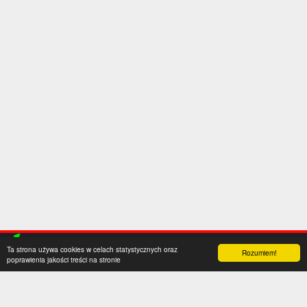
Ta strona używa cookies w celach statystycznych oraz
Rozumiem!
poprawienia jakości treści na stronie
Kategorie
Serwis