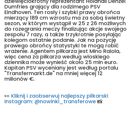
dziewięciokrotny reprezentant Holandii Denzel
Dumfries grający dla rodzimego PSV
Eindhoven. Ten rosły i szybki prawy obrońca
mierzący 189 cm wzrostu ma za sobą świetny
sezon, w którym wystąpił w 25 z 26 możliwych
do rozegrania meczy finalizując akcje swojego
zespołu 7 razy, a także trzykrotnie posyłając
kolegom ostatnie podanie. Jak na pozycję
prawego obrońcy statystyki te mogą robić
wrażenie. Agentem piłkarza jest Mino Raiola,
więc cena za piłkarza według włoskiego
dziennika może wynieść około 25 mln euro.
Kapitan PSV wyceniany jest według portalu
"Transfermarkt.de" na mniej więcej 12
milionów €.
👀
Kliknij i zaobserwuj najlepszy piłkarski
Instagram: @nowinki_transferowe
📸