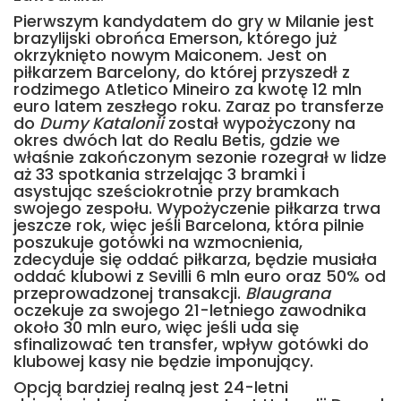
Pierwszym kandydatem do gry w Milanie jest
brazylijski obrońca Emerson, którego już
okrzyknięto nowym Maiconem. Jest on
piłkarzem Barcelony, do której przyszedł z
rodzimego Atletico Mineiro za kwotę 12 mln
euro latem zeszłego roku. Zaraz po transferze
do
Dumy Katalonii
został wypożyczony na
okres dwóch lat do Realu Betis, gdzie we
właśnie zakończonym sezonie rozegrał w lidze
aż 33 spotkania strzelając 3 bramki i
asystując sześciokrotnie przy bramkach
swojego zespołu. Wypożyczenie piłkarza trwa
jeszcze rok, więc jeśli Barcelona, która pilnie
poszukuje gotówki na wzmocnienia,
zdecyduje się oddać piłkarza, będzie musiała
oddać klubowi z Sevilli 6 mln euro oraz 50% od
przeprowadzonej transakcji.
Blaugrana
oczekuje za swojego 21-letniego zawodnika
około 30 mln euro, więc jeśli uda się
sfinalizować ten transfer, wpływ gotówki do
klubowej kasy nie będzie imponujący.
Opcją bardziej realną jest 24-letni