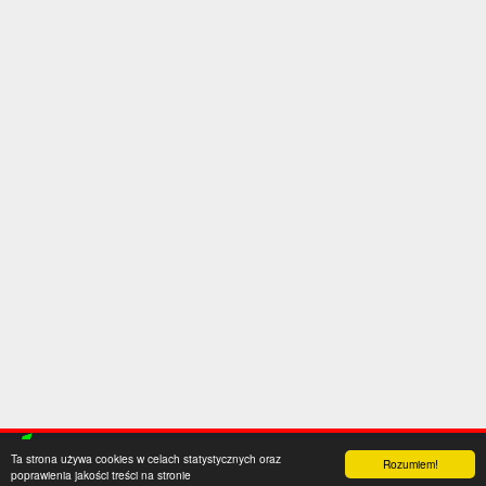
Ta strona używa cookies w celach statystycznych oraz
Rozumiem!
poprawienia jakości treści na stronie