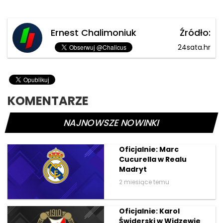
Ernest Chalimoniuk
Źródło:
24sata.hr
KOMENTARZE
NAJNOWSZE NOWINKI
Oficjalnie: Marc
Cucurella w Realu
Madryt
2 miesiące temu
Oficjalnie: Karol
Świderski w Widzewie