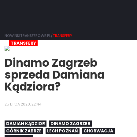
NOWINKITRANSFEROWE.PL/
TRANSFERY
TRANSFERY
Dinamo Zagrzeb
sprzeda Damiana
Kądziora?
25 LIPCA 2020, 22:44
DAMIAN KĄDZIOR
DINAMO ZAGRZEB
GÓRNIK ZABRZE
LECH POZNAŃ
CHORWACJA