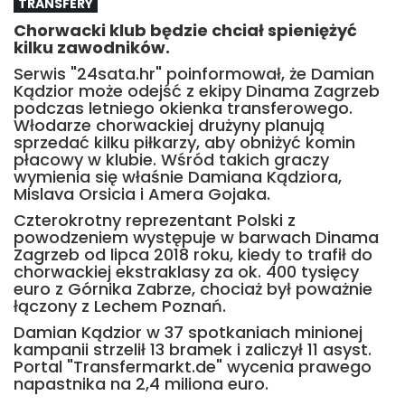
TRANSFERY
Chorwacki klub będzie chciał spieniężyć
kilku zawodników.
Serwis "24sata.hr" poinformował, że Damian
Kądzior może odejść z ekipy Dinama Zagrzeb
podczas letniego okienka transferowego.
Włodarze chorwackiej drużyny planują
sprzedać kilku piłkarzy, aby obniżyć komin
płacowy w klubie. Wśród takich graczy
wymienia się właśnie Damiana Kądziora,
Mislava Orsicia i Amera Gojaka.
Czterokrotny reprezentant Polski z
powodzeniem występuje w barwach Dinama
Zagrzeb od lipca 2018 roku, kiedy to trafił do
chorwackiej ekstraklasy za ok. 400 tysięcy
euro z Górnika Zabrze, chociaż był poważnie
łączony z Lechem Poznań.
Damian Kądzior w 37 spotkaniach minionej
kampanii strzelił 13 bramek i zaliczył 11 asyst.
Portal "Transfermarkt.de" wycenia prawego
napastnika na 2,4 miliona euro.