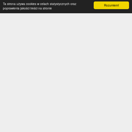
Ta strona używa cookies w celach statystycznych oraz
Rozumiem!
poprawienia jakości treści na stronie
Kategorie
Serwis
Transfery
O nas
Polska
Współpraca
Anglia
Kontakt
Hiszpania
Polityka prywatności
Niemcy
Social media
Włochy
Francja
Inne
Liga Mistrzów
Liga Europy
Reprezentacje