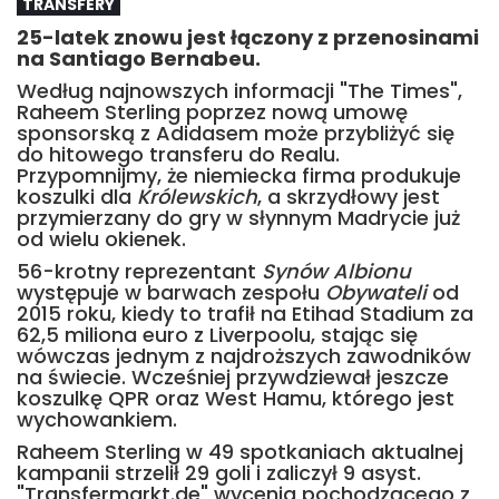
TRANSFERY
25-latek znowu jest łączony z przenosinami
na Santiago Bernabeu.
Według najnowszych informacji "The Times",
Raheem Sterling poprzez nową umowę
sponsorską z Adidasem może przybliżyć się
do hitowego transferu do Realu.
Przypomnijmy, że niemiecka firma produkuje
koszulki dla
Królewskich
, a skrzydłowy jest
przymierzany do gry w słynnym Madrycie już
od wielu okienek.
56-krotny reprezentant
Synów Albionu
występuje w barwach zespołu
Obywateli
od
2015 roku, kiedy to trafił na Etihad Stadium za
62,5 miliona euro z Liverpoolu, stając się
wówczas jednym z najdroższych zawodników
na świecie. Wcześniej przywdziewał jeszcze
koszulkę QPR oraz West Hamu, którego jest
wychowankiem.
Raheem Sterling w 49 spotkaniach aktualnej
kampanii strzelił 29 goli i zaliczył 9 asyst.
"Transfermarkt.de" wycenia pochodzącego z