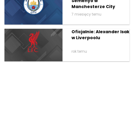
Semenyo w
Manchesterze City
7 miesięcy temu
Oficjalnie: Alexander Isak
w Liverpoolu
rok temu