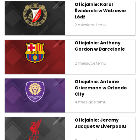
Oficjalnie: Karol
Świderski w Widzewie
Łódź
2 miesiące temu
Oficjalnie: Anthony
Gordon w Barcelonie
2 miesiące temu
Oficjalnie: Antoine
Griezmann w Orlando
City
4 miesiące temu
Oficjalnie: Jeremy
Jacquet w Liverpoolu