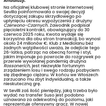
Andaluzji.
Na oficjalnej klubowej stronie internetowej
Sevilla poinformowała o swojej decyzji
dotyczącej zakupu skrzydłowego po
upłynięciu okresu wypożyczenia z drużyny
Czerwono-Czarnych.
Zawodnik podpisał
pięcioletni kontrakt, obowiązujący do 30
czerwca 2025 roku. Kwota wydaje się
korzystna dla obu stron transakcji, bo wynosi
około 24 milionów €. Klub z Mediolanu bez
żadnych wątpliwości uważa, że odejście tego
26-latka, patrząc na obecną formę i styl,
jakim imponuje po powrocie do rozgrywek po
przerwie wywołanej pandemią drużyna
Rossonerich
, jest niezwykle fortunnym
zrządzeniem losu i swego rodzaju pozbyciem
się zbędnego ciężaru. W końcu we Włoszech
zarzucano mu zbyt indywidualną, a także
nieskuteczną grę.
W Sevilli zaś ilość pieniędzy, jaką trzeba było
wydać na transfer Suso jest podobno
uznawana za adekwatną do poziomu, jaki
reprezentuje ofensywny gracz. W nowej