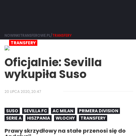
NOWINKITRANSFEROWE.PL/
TRANSFERY
TRANSFERY
Oficjalnie: Sevilla
wykupiła Suso
20 LIPCA 2020, 20:47
SUSO
SEVILLA FC
AC MILAN
PRIMERA DIVISION
SERIE A
HISZPANIA
WŁOCHY
TRANSFERY
Prawy skrzydłowy na stałe przenosi się do