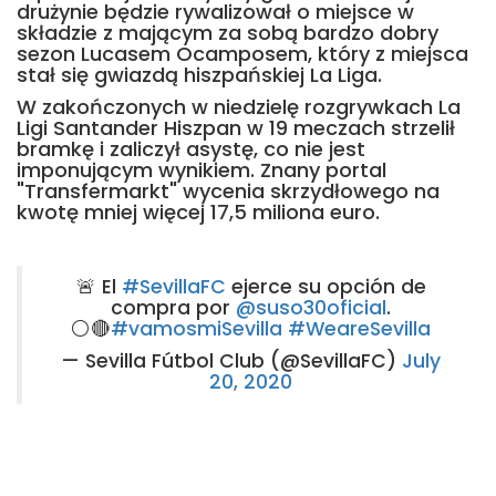
drużynie będzie rywalizował o miejsce w
składzie z mającym za sobą bardzo dobry
sezon Lucasem Ocamposem, który z miejsca
stał się gwiazdą hiszpańskiej La Liga.
W zakończonych w niedzielę rozgrywkach La
Ligi Santander Hiszpan w 19 meczach strzelił
bramkę i zaliczył asystę, co nie jest
imponującym wynikiem. Znany portal
"Transfermarkt" wycenia skrzydłowego na
kwotę mniej więcej 17,5 miliona euro.
🚨 El
#SevillaFC
ejerce su opción de
compra por
@suso30oficial
.
⚪️🔴
#vamosmiSevilla
#WeareSevilla
— Sevilla Fútbol Club (@SevillaFC)
July
20, 2020