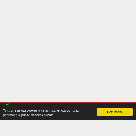
Ta strona używa cookies w celach statystycznych oraz
Rozumiem!
poprawienia jakości treści na stronie
Kategorie
Serwis