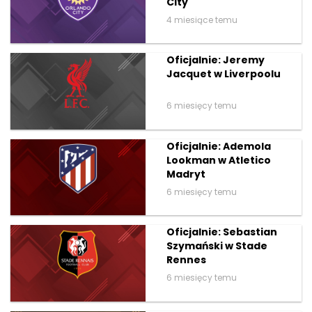
City
4 miesiące temu
Oficjalnie: Jeremy
Jacquet w Liverpoolu
6 miesięcy temu
Oficjalnie: Ademola
Lookman w Atletico
Madryt
6 miesięcy temu
Oficjalnie: Sebastian
Szymański w Stade
Rennes
6 miesięcy temu