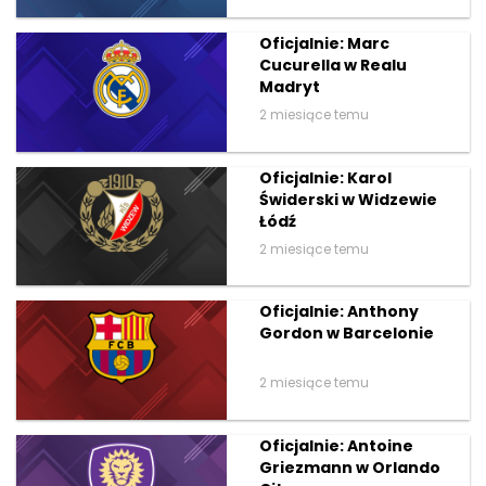
Oficjalnie: Marc
Cucurella w Realu
Madryt
2 miesiące temu
Oficjalnie: Karol
Świderski w Widzewie
Łódź
2 miesiące temu
Oficjalnie: Anthony
Gordon w Barcelonie
2 miesiące temu
Oficjalnie: Antoine
Griezmann w Orlando