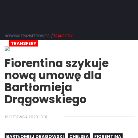
NOWINKITRANSFEROWE.PL/
TRANSFERY
TRANSFERY
Fiorentina szykuje
nową umowę dla
Bartłomieja
Drągowskiego
19 CZERWCA 2020, 13:31
BARTŁOMIEJ DRĄGOWSKI
CHELSEA
FIORENTINA