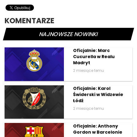
KOMENTARZE
NAJNOWSZE NOWINKI
Oficjalnie: Marc
Cucurella w Realu
Madryt
2 miesiące temu
Oficjalnie: Karol
Świderski w Widzewie
Łódź
2 miesiące temu
Oficjalnie: Anthony
Gordon w Barcelonie