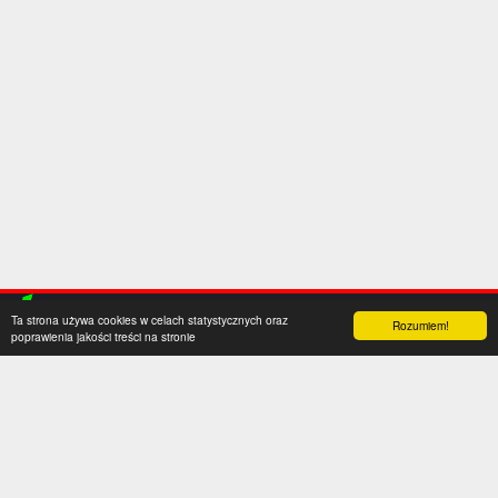
Ta strona używa cookies w celach statystycznych oraz
Rozumiem!
poprawienia jakości treści na stronie
Kategorie
Serwis
Transfery
O nas
Polska
Współpraca
Anglia
Kontakt