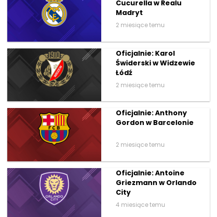
Cucurella w Realu
Madryt
2 miesiące temu
Oficjalnie: Karol
Świderski w Widzewie
Łódź
2 miesiące temu
Oficjalnie: Anthony
Gordon w Barcelonie
2 miesiące temu
Oficjalnie: Antoine
Griezmann w Orlando
City
4 miesiące temu