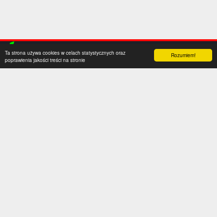
Ta strona używa cookies w celach statystycznych oraz
Rozumiem!
poprawienia jakości treści na stronie
Kategorie
Serwis
Transfery
O nas
Polska
Współpraca
Anglia
Kontakt
Hiszpania
Polityka prywatności
Niemcy
Social media
Włochy
Francja
Inne
Liga Mistrzów
Liga Europy