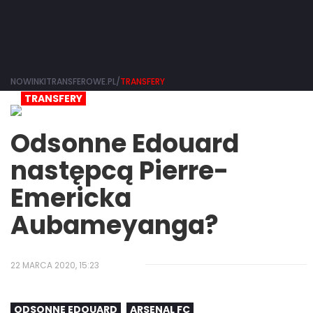
NOWINKITRANSFEROWE.PL/
TRANSFERY
TRANSFERY
Odsonne Edouard
następcą Pierre-
Emericka
Aubameyanga?
22 MARCA 2020, 15:23
ODSONNE EDOUARD
ARSENAL FC