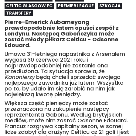
CELTIC GLASGOW FC
PREMIER LEAGUE
SZKOCJA
TRANSFERY
Pierre-Emerick Aubameyang
prawdopodobnie latem opuści zespół z
Londynu. Następcą Gabończyka może
zostać młody piłkarz Celticu - Odsonne
Edouard.
Umowa 31-letniego napastnika z Arsenalem
wygasa 30 czerwca 2021 roku i
najprawdopodobniej nie zostanie ona
przedłużona. Ta sytuacja sprawia, że
Kanonierzy
będą chcieli sprzedać swojego
najlepszego zawodnika już latem. Wszystko
po to, by udało im się zarobić na nim jak
największą kwotę pieniędzy.
Większa część pieniędzy może zostać
przeznaczona na zakupienie następcy
reprezentanta Gabonu. Według brytyjskich
mediów, może nim zostać Odsonne Edouard.
Francuz rozgrywa kapitalny sezon, w samej
lidze zdobył dla drużyny Celticu aż 21 goli i jest