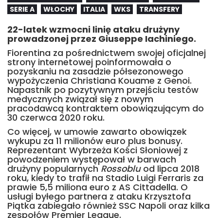
SERIE A
WŁOCHY
ITALIA
WKS
TRANSFERY
22-latek wzmocni linię ataku drużyny
prowadzonej przez Giuseppe Iachiniego.
Fiorentina za pośrednictwem swojej oficjalnej
strony internetowej poinformowała o
pozyskaniu na zasadzie półsezonowego
wypożyczenia Christiana Kouame z Genoi.
Napastnik po pozytywnym przejściu testów
medycznych związał się z nowym
pracodawcą kontraktem obowiązującym do
30 czerwca 2020 roku.
Co więcej, w umowie zawarto obowiązek
wykupu za 11 milionów euro plus bonusy.
Reprezentant Wybrzeża Kości Słoniowej z
powodzeniem występował w barwach
drużyny popularnych
Rossoblu
od lipca 2018
roku, kiedy to trafił na Stadio Luigi Ferraris za
prawie 5,5 miliona euro z AS Cittadella. O
usługi byłego partnera z ataku Krzysztofa
Piątka zabiegało również SSC Napoli oraz kilka
zespołów Premier League.