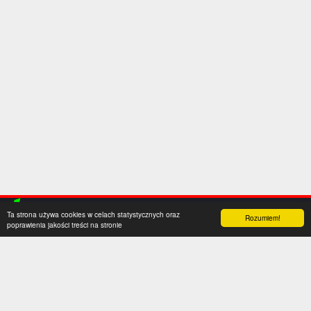
Ta strona używa cookies w celach statystycznych oraz
Rozumiem!
poprawienia jakości treści na stronie
Kategorie
Serwis
Transfery
O nas
Polska
Współpraca