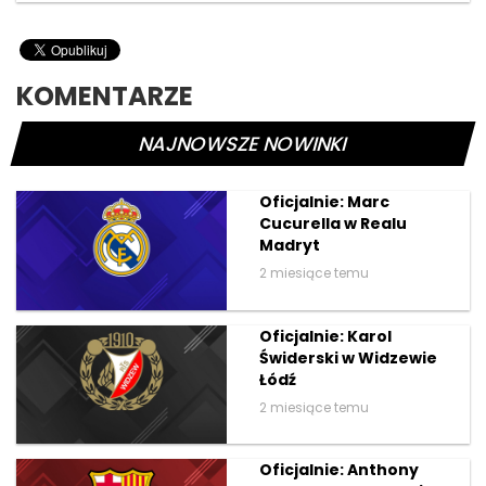
KOMENTARZE
NAJNOWSZE NOWINKI
Oficjalnie: Marc
Cucurella w Realu
Madryt
2 miesiące temu
Oficjalnie: Karol
Świderski w Widzewie
Łódź
2 miesiące temu
Oficjalnie: Anthony