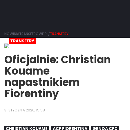
NOWINKITRANSFEROWE.PL/
TRANSFERY
TRANSFERY
Oficjalnie: Christian
Kouame
napastnikiem
Fiorentiny
31 STYCZNIA 2020, 15:58
CHRISTIAN KOUAME
ACF FIORENTINA
GENOA CFC