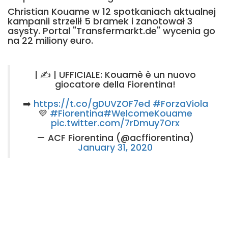
Christian Kouame w 12 spotkaniach aktualnej
kampanii strzelił 5 bramek i zanotował 3
asysty. Portal "Transfermarkt.de" wycenia go
na 22 miliony euro.
| ✍️ | UFFICIALE: Kouamè è un nuovo
giocatore della Fiorentina!
➡️
https://t.co/gDUVZOF7ed
#ForzaViola
💜
#Fiorentina
#WelcomeKouame
pic.twitter.com/7rDmuy7Orx
— ACF Fiorentina (@acffiorentina)
January 31, 2020