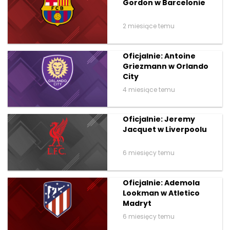
Gordon w Barcelonie
2 miesiące temu
Oficjalnie: Antoine
Griezmann w Orlando
City
4 miesiące temu
Oficjalnie: Jeremy
Jacquet w Liverpoolu
6 miesięcy temu
Oficjalnie: Ademola
Lookman w Atletico
Madryt
6 miesięcy temu