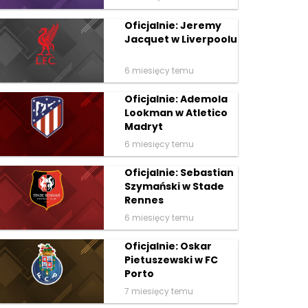
Oficjalnie: Jeremy
Jacquet w Liverpoolu
6 miesięcy temu
Oficjalnie: Ademola
Lookman w Atletico
Madryt
6 miesięcy temu
Oficjalnie: Sebastian
Szymański w Stade
Rennes
6 miesięcy temu
Oficjalnie: Oskar
Pietuszewski w FC
Porto
7 miesięcy temu