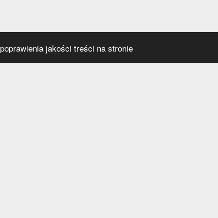
oprawienia jakości treści na stronie
s
Social media
praca
t
a prywatności