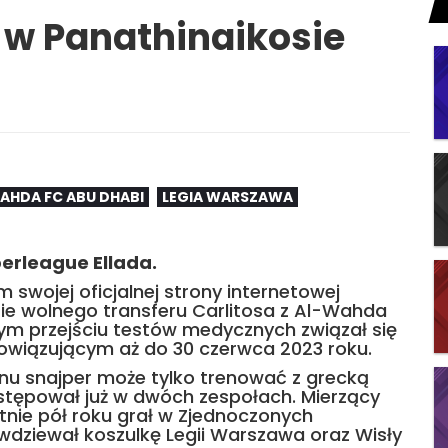
s w Panathinaikosie
AHDA FC ABU DHABI
LEGIA WARSZAWA
perleague Ellada.
swojej oficjalnej strony internetowej
ie wolnego transferu Carlitosa z Al-Wahda
ym przejściu testów medycznych związał się
iązującym aż do 30 czerwca 2023 roku.
u snajper może tylko trenować z grecką
ystępował już w dwóch zespołach. Mierzący
nie pół roku grał w Zjednoczonych
wdziewał koszulkę Legii Warszawa oraz Wisły