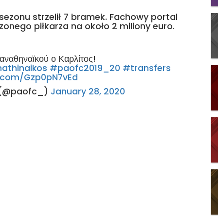
sezonu strzelił 7 bramek. Fachowy portal
onego piłkarza na około 2 miliony euro.
αναθηναϊκού ο Καρλίτος!
athinaikos
#paofc2019_20
#transfers
er.com/Gzp0pN7vEd
. (@paofc_)
January 28, 2020