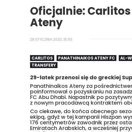
Oficjalnie: Carlito
Ateny
28 STYCZNIA 2020, 15:55
CARLITOS
PANATHINAIKOS ATENY FC
AL-W
TRANSFERY
29-latek przenosi się do greckiej Su
Panathinaikos Ateny za pośrednictwem 
poinformował o pozyskaniu na zasadz
FC Abu Dhabi. Napastnik po pozytywn
z nowym pracodawcą kontraktem obow
Co ciekawe, do końca obecnego sezon
ekipą, gdyż w tej kampanii Hiszpan w
176 centymetrów zawodnik przez ostat
Emiratach Arabskich, a wcześniej przy