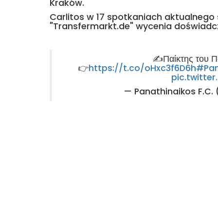
Kraków.
Carlitos w 17 spotkaniach aktualnego 
"Transfermarkt.de" wycenia doświadcz
✍️Παίκτης του Π
👉
https://t.co/oHxc3f6D6h
#Pan
pic.twitt
— Panathinaikos F.C