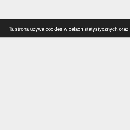
Ta strona używa cookies w celach statystycznych oraz p
Kategorie
Serwi
Transfery
O nas
Polska
Współ
Anglia
Kontak
Hiszpania
Polityk
Niemcy
Włochy
Francja
Inne
Liga Mistrzów
Liga Europy