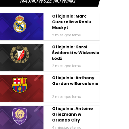
NAJNOWSZE NOWINKI
Oficjalnie: Marc
Cucurella w Realu
Madryt
2 miesiące temu
Oficjalnie: Karol
Świderski w Widzewie
Łódź
2 miesiące temu
Oficjalnie: Anthony
Gordon w Barcelonie
2 miesiące temu
Oficjalnie: Antoine
Griezmann w
Orlando City
4 miesiące temu