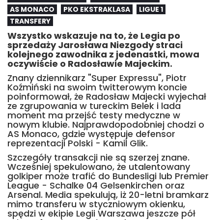
AS MONACO
PKO EKSTRAKLASA
LIGUE 1
TRANSFERY
Wszystko wskazuje na to, że Legia po
sprzedaży Jarosława Niezgody straci
kolejnego zawodnika z jedenastki, mowa
oczywiście o Radosławie Majeckim.
Znany dziennikarz "Super Expressu", Piotr
Koźmiński na swoim twitterowym koncie
poinformował, że Radosław Majecki wyjechał
ze zgrupowania w tureckim Belek i lada
moment ma przejść testy medyczne w
nowym klubie. Najprawdopodobniej chodzi o
AS Monaco, gdzie występuje defensor
reprezentacji Polski - Kamil Glik.
Szczegóły transakcji nie są szerzej znane.
Wcześniej spekulowano, że utalentowany
golkiper może trafić do Bundesligi lub Premier
League - Schalke 04 Gelsenkirchen oraz
Arsenal. Media spekulują, iż 20-letni bramkarz
mimo transferu w styczniowym okienku,
spędzi w ekipie Legii Warszawa jeszcze pół