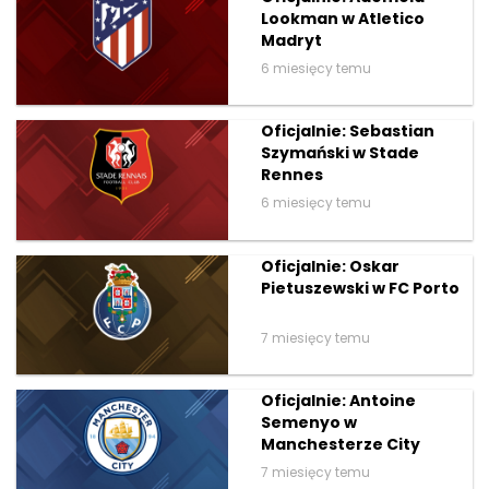
Lookman w Atletico
Madryt
6 miesięcy temu
Oficjalnie: Sebastian
Szymański w Stade
Rennes
6 miesięcy temu
Oficjalnie: Oskar
Pietuszewski w FC Porto
7 miesięcy temu
Oficjalnie: Antoine
Semenyo w
Manchesterze City
7 miesięcy temu