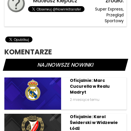
Mateusz Klepacz
Źródło:
Super Express,
Przegląd
Sportowy
KOMENTARZE
NAJNOWSZE NOWINKI
Oficjalnie: Marc
Cucurella w Realu
Madryt
2 miesiące temu
Oficjalnie: Karol
Świderski w Widzewie
Łódź