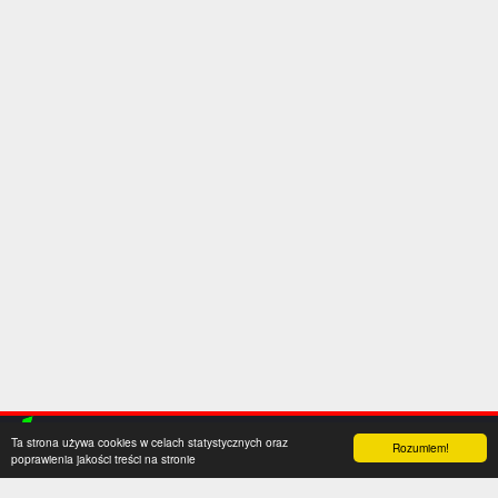
Ta strona używa cookies w celach statystycznych oraz
Rozumiem!
poprawienia jakości treści na stronie
Kategorie
Serwis