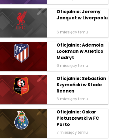
Oficjalnie: Jeremy
Jacquet w Liverpoolu
6 miesięcy temu
Oficjalnie: Ademola
Lookman w Atletico
Madryt
6 miesięcy temu
Oficjalnie: Sebastian
Szymański w Stade
Rennes
6 miesięcy temu
Oficjalnie: Oskar
Pietuszewski w FC
Porto
7 miesięcy temu