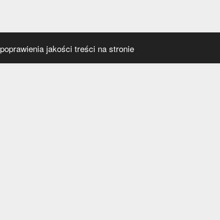
oprawienia jakości treści na stronie
s
Social media
praca
t
a prywatności