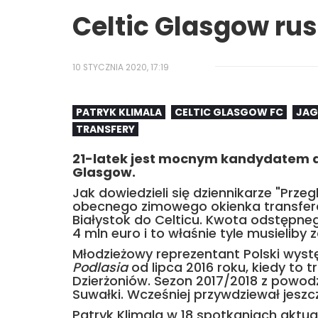
Celtic Glasgow rus
10 STYCZNIA 2020, 17:19
PATRYK KLIMALA
CELTIC GLASGOW FC
JAG
TRANSFERY
21-latek jest mocnym kandydatem d
Glasgow.
Jak dowiedzieli się dziennikarze "Prz
obecnego zimowego okienka transferow
Białystok do Celticu. Kwota odstępne
4 mln euro i to właśnie tyle musieliby
Młodzieżowy reprezentant Polski wys
Podlasia
od lipca 2016 roku, kiedy to t
Dzierżoniów. Sezon 2017/2018 z powo
Suwałki. Wcześniej przywdziewał jeszc
Patryk Klimala w 18 spotkaniach aktualn