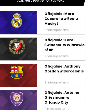
NAJNOWSZE NOWINKI
Oficjalnie: Marc
Cucurella w Realu
Madryt
2 miesiące temu
Oficjalnie: Karol
Świderski w Widzewie
Łódź
2 miesiące temu
Oficjalnie: Anthony
Gordon w Barcelonie
2 miesiące temu
Oficjalnie: Antoine
Griezmann w
Orlando City
4 miesiące temu