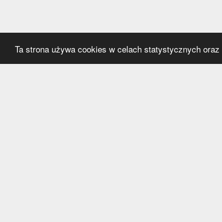
Ta strona używa cookies w celach statystycznych oraz p
Kategorie
Serwi
Transfery
O nas
Polska
Współ
Anglia
Kontak
Hiszpania
Polityk
Niemcy
Włochy
Francja
Inne
Liga Mistrzów
Liga Europy