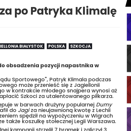
za po Patryka Klimalę
IELLONIA BIAŁYSTOK
POLSKA
SZKOCJA
o obsadzenia pozycji napastnika w
eglądu Sportowego", Patryk Klimala podczas
ego może przenieść się z Jagiellonii
go w kontrakcie młodego snajpera wynosi aż
 zapłacić Szkoci za utalentowanego piłkarza.
tępuje w barwach drużyny popularnej
Dumy
rafił do
Jagi
za nieujawnioną kwotę z Lechii
dzeniem spędził na wypożyczeniu w Wigrach
ze także koszulkę stołecznej Legii Warszawa.
ej kampanii strzelił 7 bramek i zaliczył 3