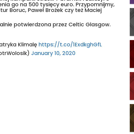
enia go na 500 tysięcy euro. Przypomnijmy,
Artur Boruc, Paweł Brożek czy też Maciej
alnie potwierdzona przez Celtic Glasgow.
atryka Klimalę
https://t.co/1ExdkghGfL
otrWolosik)
January 10, 2020