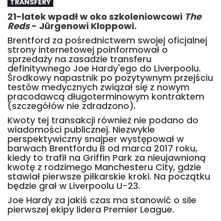
TRANSFERY
21-latek wpadł w oko szkoleniowcowi
The
Reds
- Jürgenowi Kloppowi.
Brentford za pośrednictwem swojej oficjalnej
strony internetowej poinformował o
sprzedaży na zasadzie transferu
definitywnego Joe Hardy'ego do Liverpoolu.
Środkowy napastnik po pozytywnym przejściu
testów medycznych związał się z nowym
pracodawcą długoterminowym kontraktem
(szczegółów nie zdradzono).
Kwoty tej transakcji również nie podano do
wiadomości publicznej. Niezwykle
perspektywiczny snajper występował w
barwach Brentfordu B od marca 2017 roku,
kiedy to trafił na Griffin Park za nieujawnioną
kwotę z rodzimego Manchesteru City, gdzie
stawiał pierwsze piłkarskie kroki. Na początku
będzie grał w Liverpoolu U-23.
Joe Hardy za jakiś czas ma stanowić o sile
pierwszej ekipy lidera Premier League.