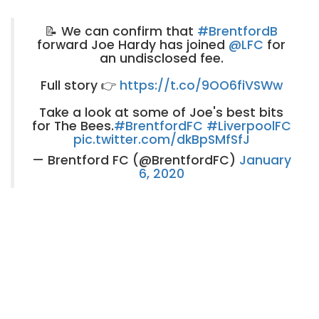
📝 We can confirm that
#BrentfordB
forward Joe Hardy has joined
@LFC
for
an undisclosed fee.
Full story 👉
https://t.co/9OO6fiVSWw
Take a look at some of Joe's best bits
for The Bees.
#BrentfordFC
#LiverpoolFC
pic.twitter.com/dkBpSMfSfJ
— Brentford FC (@BrentfordFC)
January
6, 2020