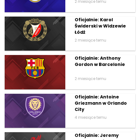
2 miesiące temu
Oficjalnie: Karol
Świderski w Widzewie
Łódź
2 miesiące temu
Oficjalnie: Anthony
Gordon w Barcelonie
2 miesiące temu
Oficjalnie: Antoine
Griezmann w Orlando
City
4 miesiące temu
Oficjalnie: Jeremy