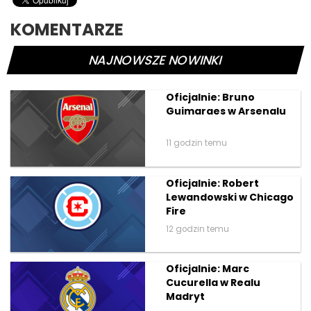
KOMENTARZE
NAJNOWSZE NOWINKI
Oficjalnie: Bruno
Guimaraes w Arsenalu
11 godzin temu
Oficjalnie: Robert
Lewandowski w Chicago
Fire
12 godzin temu
Oficjalnie: Marc
Cucurella w Realu
Madryt