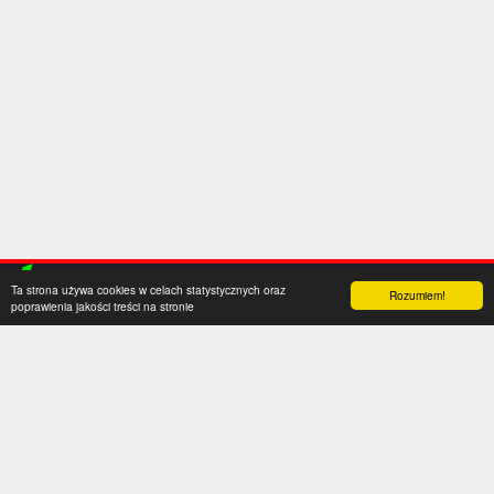
Ta strona używa cookies w celach statystycznych oraz
Rozumiem!
poprawienia jakości treści na stronie
Kategorie
Serwis
Transfery
O nas
Polska
Współpraca
Anglia
Kontakt
Hiszpania
Polityka prywatności