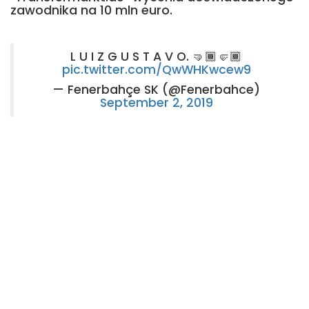
zawodnika na 10 mln euro.
L U I Z G U S T A V O. 🤜🏾🤛🏾
pic.twitter.com/QwWHKwcew9
— Fenerbahçe SK (@Fenerbahce)
September 2, 2019