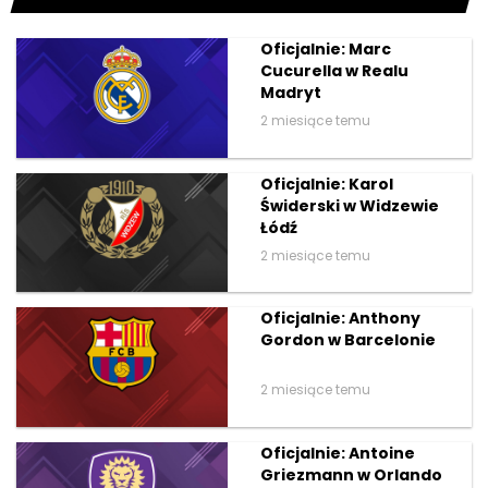
Oficjalnie: Marc
Cucurella w Realu
Madryt
2 miesiące temu
Oficjalnie: Karol
Świderski w Widzewie
Łódź
2 miesiące temu
Oficjalnie: Anthony
Gordon w Barcelonie
2 miesiące temu
Oficjalnie: Antoine
Griezmann w Orlando