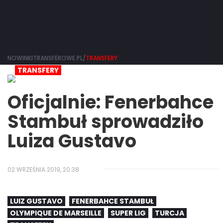
NOWINKITRANSFEROWE.PL/
TRANSFERY
TRANSFERY
Oficjalnie: Fenerbahce
Stambuł sprowadziło
Luiza Gustavo
02 WRZEŚNIA 2019, 20:38
LUIZ GUSTAVO
FENERBAHCE STAMBUŁ
OLYMPIQUE DE MARSEILLE
SUPER LIG
TURCJA