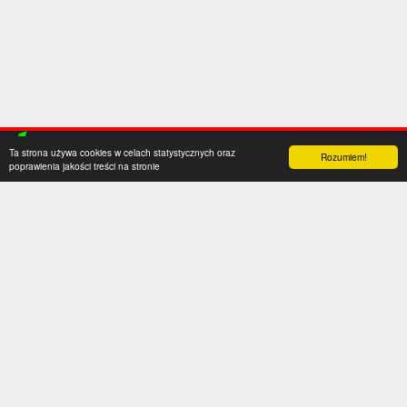
Ta strona używa cookies w celach statystycznych oraz
Rozumiem!
poprawienia jakości treści na stronie
Kategorie
Serwis
Transfery
O nas
Polska
Współpraca
Anglia
Kontakt
Hiszpania
Polityka prywatności
Niemcy
Social media
Włochy
Francja
Inne