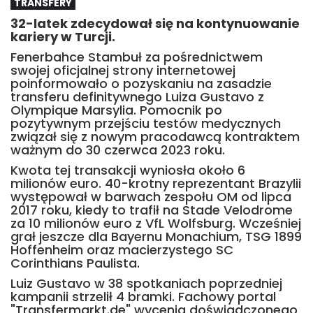
TRANSFERY
32-latek zdecydował się na kontynuowanie
kariery w Turcji.
Fenerbahce Stambuł za pośrednictwem
swojej oficjalnej strony internetowej
poinformowało o pozyskaniu na zasadzie
transferu definitywnego Luiza Gustavo z
Olympique Marsylia. Pomocnik po
pozytywnym przejściu testów medycznych
związał się z nowym pracodawcą kontraktem
ważnym do 30 czerwca 2023 roku.
Kwota tej transakcji wyniosła około 6
milionów euro. 40-krotny reprezentant Brazylii
występował w barwach zespołu OM od lipca
2017 roku, kiedy to trafił na Stade Velodrome
za 10 milionów euro z VfL Wolfsburg. Wcześniej
grał jeszcze dla Bayernu Monachium, TSG 1899
Hoffenheim oraz macierzystego SC
Corinthians Paulista.
Luiz Gustavo w 38 spotkaniach poprzedniej
kampanii strzelił 4 bramki. Fachowy portal
"Transfermarkt.de" wycenia doświadczonego