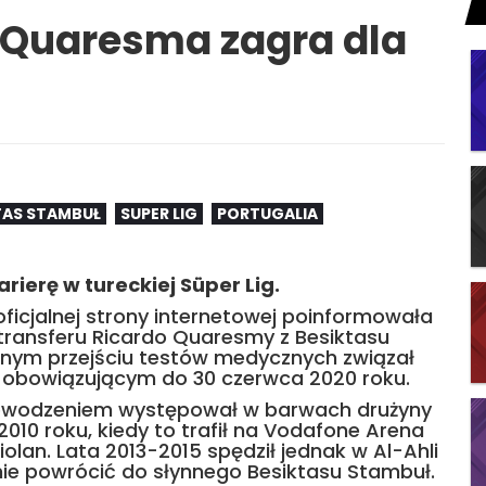
o Quaresma zagra dla
TAS STAMBUŁ
SUPER LIG
PORTUGALIA
ierę w tureckiej Süper Lig.
icjalnej strony internetowej poinformowała
transferu Ricardo Quaresmy z Besiktasu
nym przejściu testów medycznych związał
obowiązującym do 30 czerwca 2020 roku.
 powodzeniem występował w barwach drużyny
2010 roku, kiedy to trafił na Vodafone Arena
olan. Lata 2013-2015 spędził jednak w Al-Ahli
nie powrócić do słynnego Besiktasu Stambuł.