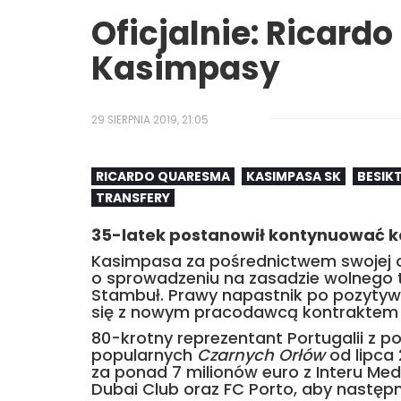
Oficjalnie: Ricard
Kasimpasy
29 SIERPNIA 2019, 21:05
RICARDO QUARESMA
KASIMPASA SK
BESIK
TRANSFERY
35-latek postanowił kontynuować kar
Kasimpasa za pośrednictwem swojej of
o sprowadzeniu na zasadzie wolnego 
Stambuł. Prawy napastnik po pozytyw
się z nowym pracodawcą kontraktem 
80-krotny reprezentant Portugalii z
popularnych
Czarnych Orłów
od lipca 
za ponad 7 milionów euro z Interu Medi
Dubai Club oraz FC Porto, aby następ