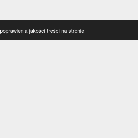
oprawienia jakości treści na stronie
s
Social media
praca
t
a prywatności