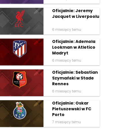
Oficjalnie: Jeremy
Jacquet w Liverpoolu
6 miesięcy temu
Oficjalnie: Ademola
Lookman w Atletico
Madryt
6 miesięcy temu
Oficjalnie: Sebastian
Szymański w Stade
Rennes
6 miesięcy temu
Oficjalnie: Oskar
Pietuszewski w FC
Porto
7 miesięcy temu