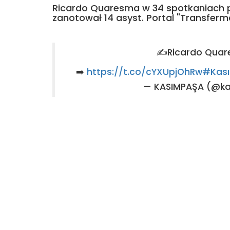
Ricardo Quaresma w 34 spotkaniach pop
zanotował 14 asyst. Portal "Transferm
✍️Ricardo Qua
➡️
https://t.co/cYXUpjOhRw
#Kas
— KASIMPAŞA (@k