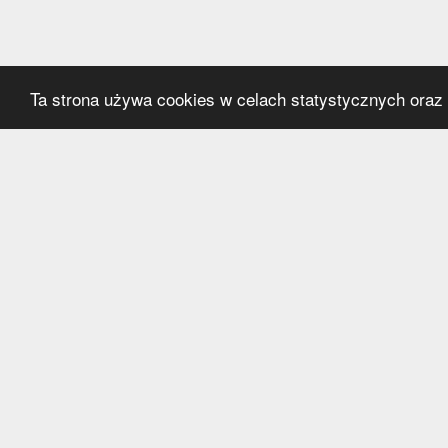
Ta strona używa cookies w celach statystycznych oraz p
Kategorie
Serwi
Transfery
O nas
Polska
Współ
Anglia
Kontak
Hiszpania
Polityk
Niemcy
Włochy
Francja
Inne
Liga Mistrzów
Liga Europy