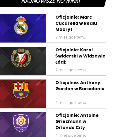
NAJNOWSZE NOWINKI
Oficjalnie: Marc
Cucurella w Realu
Madryt
2 miesiące temu
Oficjalnie: Karol
Świderski w Widzewie
Łódź
2 miesiące temu
Oficjalnie: Anthony
Gordon w Barcelonie
2 miesiące temu
Oficjalnie: Antoine
Griezmann w
Orlando City
4 miesiące temu