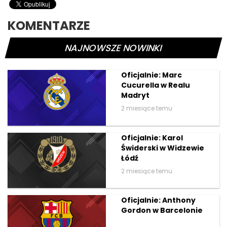
KOMENTARZE
NAJNOWSZE NOWINKI
Oficjalnie: Marc
Cucurella w Realu
Madryt
2 miesiące temu
Oficjalnie: Karol
Świderski w Widzewie
Łódź
2 miesiące temu
Oficjalnie: Anthony
Gordon w Barcelonie