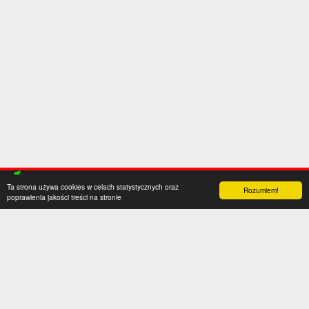
Ta strona używa cookies w celach statystycznych oraz
Rozumiem!
poprawienia jakości treści na stronie
Kategorie
Serwis
Transfery
O nas
Polska
Współpraca
Anglia
Kontakt