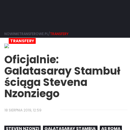
NOWINKITRANSFEROWE.PL/
TRANSFERY
TRANSFERY
Oficjalnie:
Galatasaray Stambuł
ściąga Stevena
Nzonziego
18 SIERPNIA 2019, 12:59
STEVEN NZONZI
GALATASARAY STAMBUŁ
AS ROMA