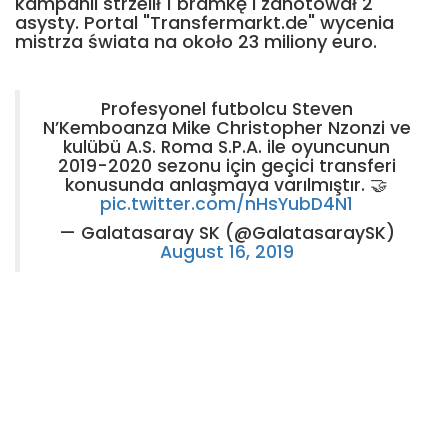
kampanii strzelił 1 bramkę i zanotował 2
asysty. Portal "Transfermarkt.de" wycenia
mistrza świata na około 23 miliony euro.
Profesyonel futbolcu Steven
N’Kemboanza Mike Christopher Nzonzi ve
kulübü A.S. Roma S.P.A. ile oyuncunun
2019-2020 sezonu için geçici transferi
konusunda anlaşmaya varılmıştır. 🤝
pic.twitter.com/nHsYubD4N1
— Galatasaray SK (@GalatasaraySK)
August 16, 2019