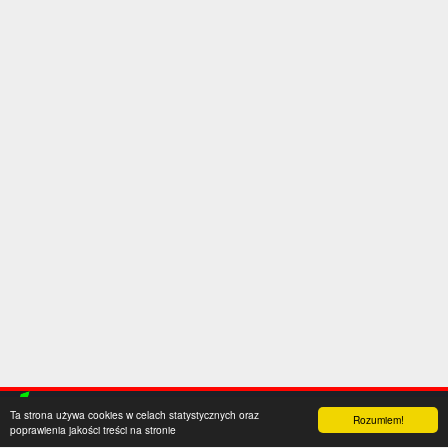
Ta strona używa cookies w celach statystycznych oraz
Rozumiem!
poprawienia jakości treści na stronie