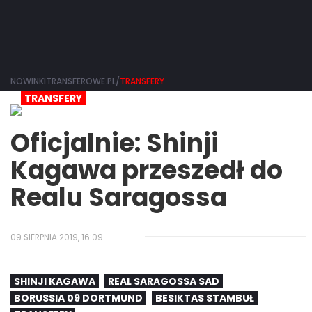
NOWINKITRANSFEROWE.PL/
TRANSFERY
TRANSFERY
Oficjalnie: Shinji
Kagawa przeszedł do
Realu Saragossa
09 SIERPNIA 2019, 16:09
SHINJI KAGAWA
REAL SARAGOSSA SAD
BORUSSIA 09 DORTMUND
BESIKTAS STAMBUŁ