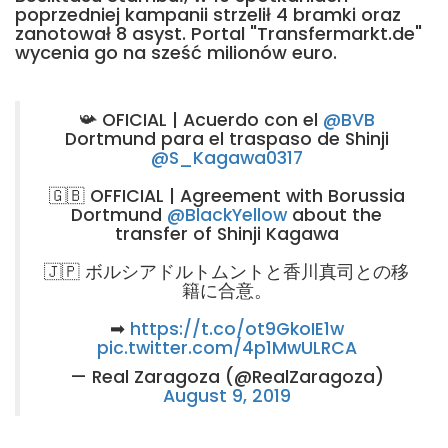
poprzedniej kampanii strzelił 4 bramki oraz
zanotował 8 asyst. Portal "Transfermarkt.de"
wycenia go na sześć milionów euro.
📯 OFICIAL | Acuerdo con el
@BVB
Dortmund para el traspaso de Shinji
@S_Kagawa0317
🇬🇧 OFFICIAL | Agreement with Borussia
Dortmund
@BlackYellow
about the
transfer of Shinji Kagawa
🇯🇵 ボルシアドルトムントと香川真司との移
籍に合意。
➡
https://t.co/ot9GkoIE1w
pic.twitter.com/4p1MwULRCA
— Real Zaragoza (@RealZaragoza)
August 9, 2019