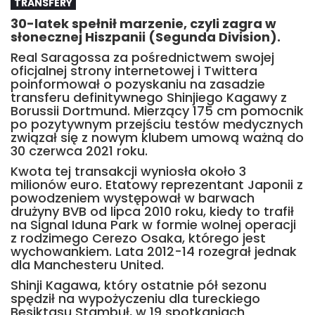
TRANSFERY
30-latek spełnił marzenie, czyli zagra w
słonecznej Hiszpanii (Segunda Division).
Real Saragossa za pośrednictwem swojej
oficjalnej strony internetowej i Twittera
poinformował o pozyskaniu na zasadzie
transferu definitywnego Shinjiego Kagawy z
Borussii Dortmund. Mierzący 175 cm pomocnik
po pozytywnym przejściu testów medycznych
związał się z nowym klubem umową ważną do
30 czerwca 2021 roku.
Kwota tej transakcji wyniosła około 3
milionów euro. Etatowy reprezentant Japonii z
powodzeniem występował w barwach
drużyny BVB od lipca 2010 roku, kiedy to trafił
na Signal Iduna Park w formie wolnej operacji
z rodzimego Cerezo Osaka, którego jest
wychowankiem. Lata 2012-14 rozegrał jednak
dla Manchesteru United.
Shinji Kagawa, który ostatnie pół sezonu
spędził na wypożyczeniu dla tureckiego
Besiktasu Stambuł, w 19 spotkaniach