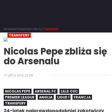
NOWINKITRANSFEROWE.PL/
TRANSFERY
TRANSFERY
Nicolas Pepe zbliża się
do Arsenalu
27 LIPCA 2019, 22:08
NICOLAS PEPE
ARSENAL FC
LILLE OSC
PREMIER LEAGUE
ANGLIA
LIGUE 1
FRANCJA
TRANSFERY
24-latek najprawdopodobniej zakotwiczy