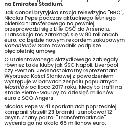
na Emirates Stadium.
Jak donosi brytyjska stacja telewizyjna "BBC",
Nicolas Pepe podczas aktualnego letniego
okienka transferowego najpewniej
przeprowadzi się z Lille OSC do Arsenalu.
Transakcja ma zamknąć się w 80 milionach
euro, co będzie nowym rekordem zakupowym
Kanonierów
. Sam zawodnik podpisze
pięcioletnią umowę.
O utalentowanego skrzydłowego zabiegały
również takie kluby jak SSC Napoli, Liverpool
czy Everton. Jedenastokrotny reprezentant
Wybrzeża Kości Słoniowej z powodzeniem
występuje w barwach zespołu popularnych
Mastifów
od lipca 2017 roku, kiedy to trafił na
Stade Pierre-Mauroy za dziesięć milionów
euro z SCO Angers.
Nicolas Pepe w 41 spotkaniach poprzedniej
kampanii strzelił 23 bramki i zanotował 12
asyst. Znany portal "Transfermarkt.de"
wycenia go na około 65 milionów euro.