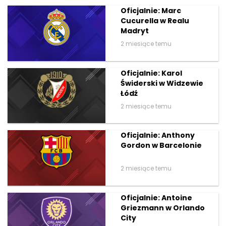
Oficjalnie: Marc
Cucurella w Realu
Madryt
2 miesiące temu
Oficjalnie: Karol
Świderski w Widzewie
Łódź
2 miesiące temu
Oficjalnie: Anthony
Gordon w Barcelonie
2 miesiące temu
Oficjalnie: Antoine
Griezmann w Orlando
City