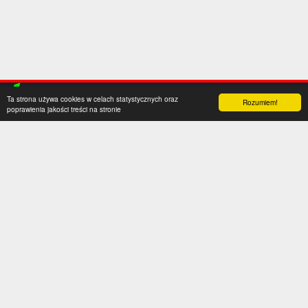
Ta strona używa cookies w celach statystycznych oraz
Rozumiem!
poprawienia jakości treści na stronie
Kategorie
Serwis
Transfery
O nas
Polska
Współpraca
Anglia
Kontakt
Hiszpania
Polityka prywatności
Niemcy
Social media
Włochy
Francja
Inne