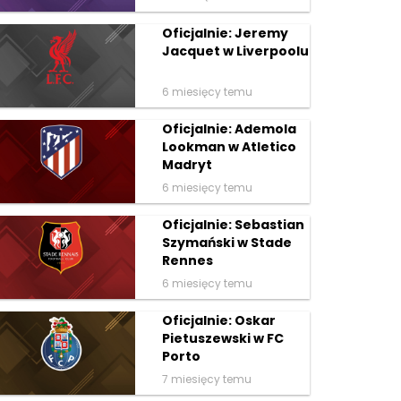
Oficjalnie: Jeremy
Jacquet w Liverpoolu
6 miesięcy temu
Oficjalnie: Ademola
Lookman w Atletico
Madryt
6 miesięcy temu
Oficjalnie: Sebastian
Szymański w Stade
Rennes
6 miesięcy temu
Oficjalnie: Oskar
Pietuszewski w FC
Porto
7 miesięcy temu