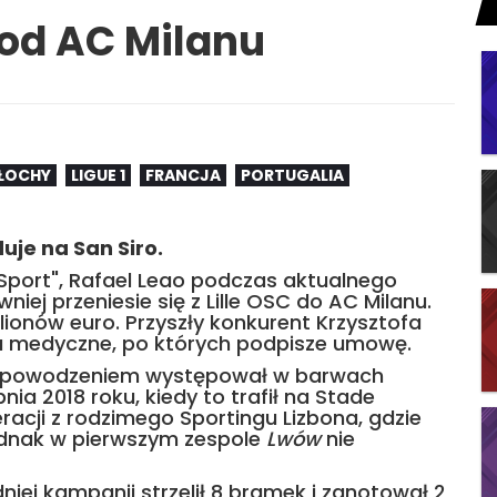
 od AC Milanu
ŁOCHY
LIGUE 1
FRANCJA
PORTUGALIA
je na San Siro.
Sport", Rafael Leao podczas aktualnego
iej przeniesie się z Lille OSC do AC Milanu.
lionów euro. Przyszły konkurent Krzysztofa
a medyczne, po których podpisze umowę.
 z powodzeniem występował w barwach
nia 2018 roku, kiedy to trafił na Stade
acji z rodzimego Sportingu Lizbona, gdzie
jednak w pierwszym zespole
Lwów
nie
iej kampanii strzelił 8 bramek i zanotował 2