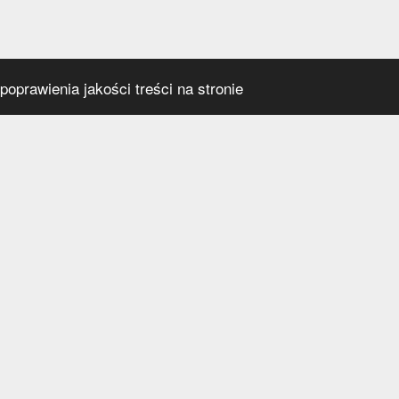
oprawienia jakości treści na stronie
s
Social media
praca
t
a prywatności