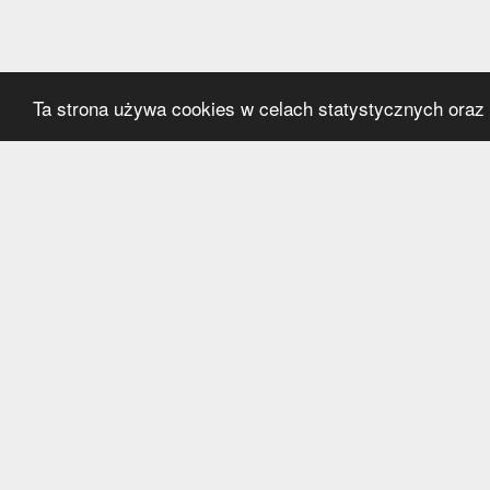
Ta strona używa cookies w celach statystycznych oraz p
Kategorie
Serwi
Transfery
O nas
Polska
Współ
Anglia
Kontak
Hiszpania
Polityk
Niemcy
Włochy
Francja
Inne
Liga Mistrzów
Liga Europy