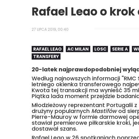
Rafael Leao o krok
27 LIPCA 2019, 00:40
RAFAEL LEAO
AC MILAN
LOSC
SERIE A
W
TRANSFERY
20-latek najprawdopodobniej wylądu
Według najnowszych informacji "RMC 
letniego okienka transferowego najpewn
Kwota tej transakcji ma wynieść 35 mi
Piątka lada moment przejdzie badani
Młodzieżowy reprezentant Portugalii
drużyny popularnych
Mastifów
od sierp
Pierre-Mauroy w formie darmowej oper
stawiał premierowe piłkarskie kroki, 
dostawał szans.
Rafael Leao w 26 spotkaniach poprzedn