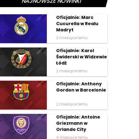
NAJNOWSZE NOWINKI
Oficjalnie: Marc
Cucurella w Realu
Madryt
2 miesiące temu
Oficjalnie: Karol
Świderski w Widzewie
Łódź
2 miesiące temu
Oficjalnie: Anthony
Gordon w Barcelonie
2 miesiące temu
Oficjalnie: Antoine
Griezmann w
Orlando City
4 miesiące temu