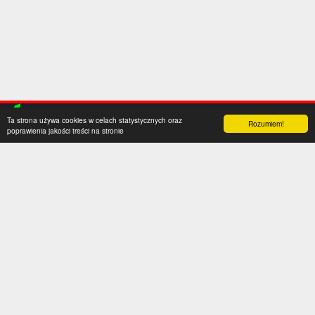
Ta strona używa cookies w celach statystycznych oraz
Rozumiem!
poprawienia jakości treści na stronie
Kategorie
Serwis
Transfery
O nas
Polska
Współpraca
Anglia
Kontakt
Hiszpania
Polityka prywatności
Niemcy
Social media
Włochy
Francja