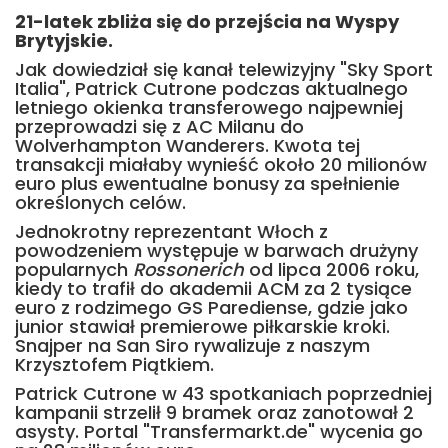
21-latek zbliża się do przejścia na Wyspy
Brytyjskie.
Jak dowiedział się kanał telewizyjny "Sky Sport
Italia", Patrick Cutrone podczas aktualnego
letniego okienka transferowego najpewniej
przeprowadzi się z AC Milanu do
Wolverhampton Wanderers. Kwota tej
transakcji miałaby wynieść około 20 milionów
euro plus ewentualne bonusy za spełnienie
określonych celów.
Jednokrotny reprezentant Włoch z
powodzeniem występuje w barwach drużyny
popularnych
Rossonerich
od lipca 2006 roku,
kiedy to trafił do akademii ACM za 2 tysiące
euro z rodzimego GS Parediense, gdzie jako
junior stawiał premierowe piłkarskie kroki.
Snajper na San Siro rywalizuje z naszym
Krzysztofem Piątkiem.
Patrick Cutrone w 43 spotkaniach poprzedniej
kampanii strzelił 9 bramek oraz zanotował 2
asysty. Portal "Transfermarkt.de" wycenia go