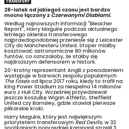
TRANSFERY
26-latek od jakiegoś czasu jest bardzo
mocno łączony z
Czerwonymi Diabłami
.
Według najnowszych informacji "Bleacher
Report", Harry Maguire podczas aktualnego
letniego okienka transferowego
najprawdopodobniej przeniesie się z Leicester
City do Manchesteru United. Stoper miałby
kosztować astronomiczne 80 milionów
funtów, co oznczałoby, że stałby się
najdroższym defensorem w historii.
20-krotny reprezentant Anglii z powodzeniem
występuje w barwach zespołu popularnych
The Foxes
od lipca 2017 roku, kiedy to trafił na
King Power Stadium za niespełna 14 milionów
euro z Hull City. Wcześniej przywdziewał
jeszcze koszulkę Wigan Athletic, Sheffield
United czy Barnsley, gdzie stawiał pierwsze
piłkarskie kroki.
Harry Maguire, który jest największym
priorytetem transferowym
Red Devils
, w 32
spotkaniach poprzedniej kampanii strzelił 3