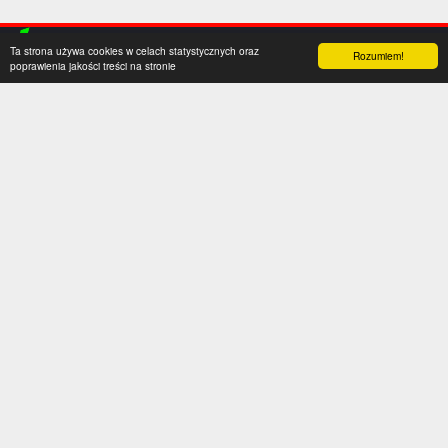
Ta strona używa cookies w celach statystycznych oraz
Rozumiem!
poprawienia jakości treści na stronie
Kategorie
Serwis
Transfery
O nas
Polska
Współpraca
Anglia
Kontakt
Hiszpania
Polityka prywatności
Niemcy
Social media
Włochy
Francja
Inne
Liga Mistrzów
Liga Europy
Reprezentacje