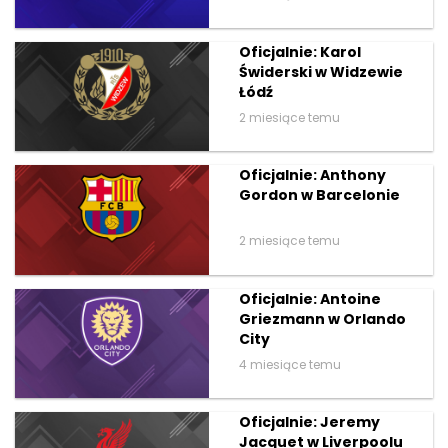
Oficjalnie: Karol
Świderski w Widzewie
Łódź
2 miesiące temu
Oficjalnie: Anthony
Gordon w Barcelonie
2 miesiące temu
Oficjalnie: Antoine
Griezmann w Orlando
City
4 miesiące temu
Oficjalnie: Jeremy
Jacquet w Liverpoolu