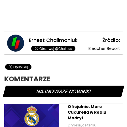
Ernest Chalimoniuk
Źródło:
Bleacher Report
KOMENTARZE
NAJNOWSZE NOWINKI
Oficjalnie: Marc
Cucurella w Realu
Madryt
2 miesiące temu