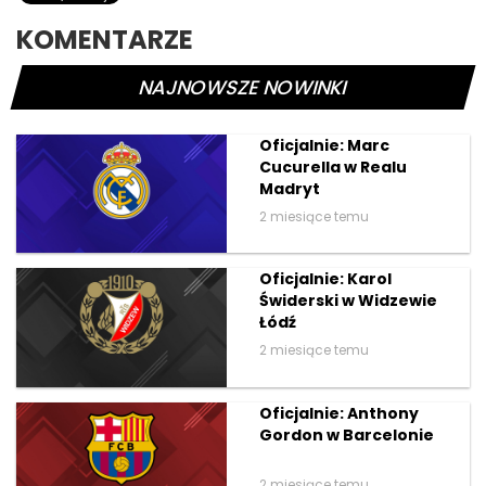
KOMENTARZE
NAJNOWSZE NOWINKI
Oficjalnie: Marc
Cucurella w Realu
Madryt
2 miesiące temu
Oficjalnie: Karol
Świderski w Widzewie
Łódź
2 miesiące temu
Oficjalnie: Anthony
Gordon w Barcelonie
2 miesiące temu