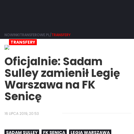
NOWINKITRANSFEROWE.PL/
TRANSFERY
TRANSFERY
Oficjalnie: Sadam
Sulley zamienił Legię
Warszawa na FK
Senicę
16 LIPCA 2019, 20:53
SADAM SULLEY
FK SENICA
LEGIA WARSZAWA