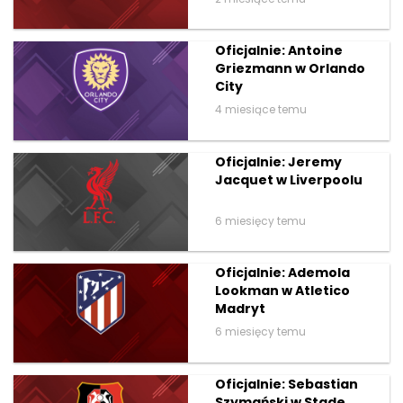
Oficjalnie: Antoine
Griezmann w Orlando
City
4 miesiące temu
Oficjalnie: Jeremy
Jacquet w Liverpoolu
6 miesięcy temu
Oficjalnie: Ademola
Lookman w Atletico
Madryt
6 miesięcy temu
Oficjalnie: Sebastian
Szymański w Stade