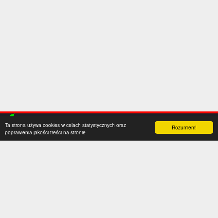
Ta strona używa cookies w celach statystycznych oraz
Rozumiem!
poprawienia jakości treści na stronie
Kategorie
Serwis
Transfery
O nas
Polska
Współpraca
Anglia
Kontakt
Hiszpania
Polityka prywatności