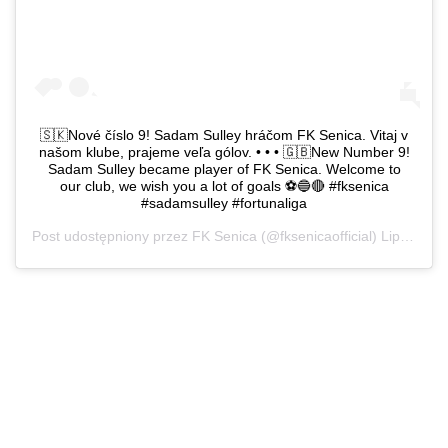
🇸🇰Nové číslo 9! Sadam Sulley hráčom FK Senica. Vitaj v
našom klube, prajeme veľa gólov. • • • 🇬🇧New Number 9!
Sadam Sulley became player of FK Senica. Welcome to
our club, we wish you a lot of goals ⚽️🔵🔴 #fksenica
#sadamsulley #fortunaliga
Post udostępniony przez
FK Senica
(@fksenicaofficial)
Lip 16, 2019 o 10:28 PDT