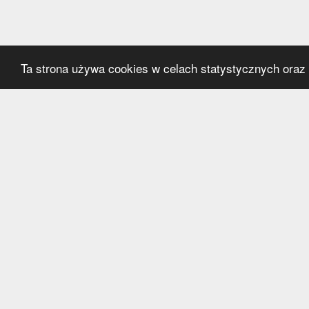
Ta strona używa cookies w celach statystycznych oraz p
Kategorie
Serwi
Transfery
O nas
Polska
Współ
Anglia
Kontak
Hiszpania
Polityk
Niemcy
Włochy
Francja
Inne
Liga Mistrzów
Liga Europy