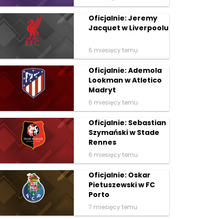
Oficjalnie: Jeremy
Jacquet w Liverpoolu
6 miesięcy temu
Oficjalnie: Ademola
Lookman w Atletico
Madryt
6 miesięcy temu
Oficjalnie: Sebastian
Szymański w Stade
Rennes
6 miesięcy temu
Oficjalnie: Oskar
Pietuszewski w FC
Porto
7 miesięcy temu