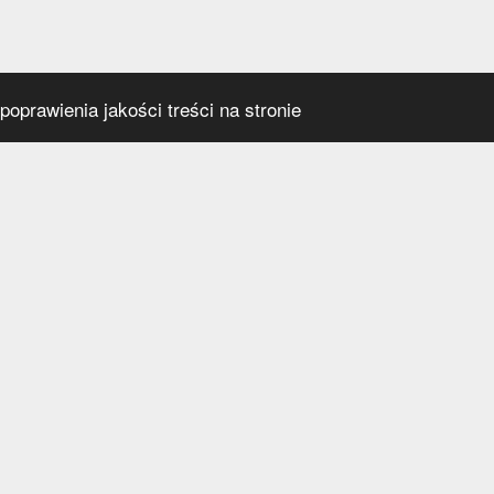
oprawienia jakości treści na stronie
s
Social media
praca
t
a prywatności