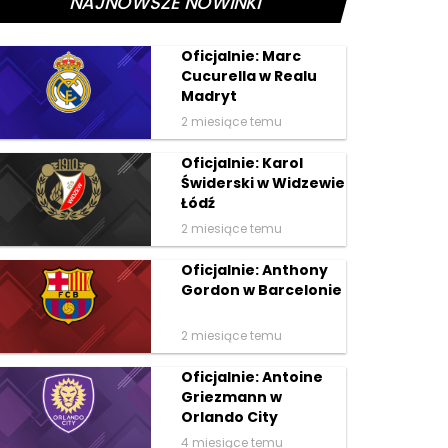
NAJNOWSZE NOWINKI
Oficjalnie: Marc
Cucurella w Realu
Madryt
2 miesiące temu
Oficjalnie: Karol
Świderski w Widzewie
Łódź
2 miesiące temu
Oficjalnie: Anthony
Gordon w Barcelonie
2 miesiące temu
Oficjalnie: Antoine
Griezmann w
Orlando City
4 miesiące temu