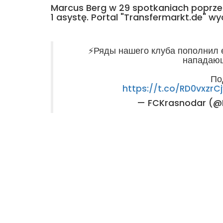
Marcus Berg w 29 spotkaniach poprzedn
1 asystę. Portal "Transfermarkt.de" wy
⚡Ряды нашего клуба пополнил 
нападающ
По
https://t.co/RD0vxzrCj
— FCKrasnodar (@