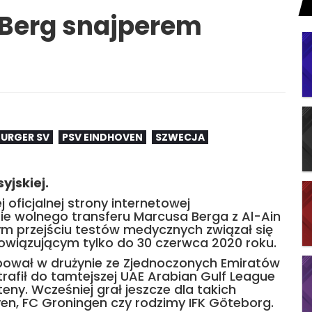
s Berg snajperem
URGER SV
PSV EINDHOVEN
SZWECJA
yjskiej.
oficjalnej strony internetowej
e wolnego transferu Marcusa Berga z Al-Ain
m przejściu testów medycznych związał się
iązującym tylko do 30 czerwca 2020 roku.
pował w drużynie ze Zjednoczonych Emiratów
 trafił do tamtejszej UAE Arabian Gulf League
teny. Wcześniej grał jeszcze dla takich
en, FC Groningen czy rodzimy IFK Göteborg.