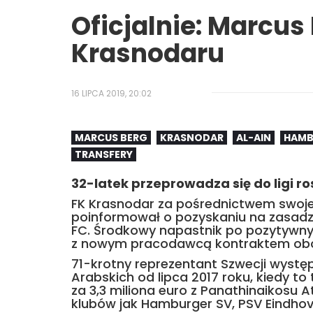
Oficjalnie: Marcu
Krasnodaru
16 LIPCA 2019, 20:02
MARCUS BERG
KRASNODAR
AL-AIN
HAMB
TRANSFERY
32-latek przeprowadza się do ligi ros
FK Krasnodar za pośrednictwem swojej 
poinformował o pozyskaniu na zasadzi
FC. Środkowy napastnik po pozytywny
z nowym pracodawcą kontraktem obow
71-krotny reprezentant Szwecji wystę
Arabskich od lipca 2017 roku, kiedy to
za 3,3 miliona euro z Panathinaikosu A
klubów jak Hamburger SV, PSV Eindhov