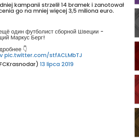
iej kampanii strzelił 14 bramek i zanotował
cenia go na mniej więcej 3,5 miliona euro.
ещё один футболист сборной Швеции -
ий Маркус Берг!
дробнее 👇
v
pic.twitter.com/stfACLMbTJ
FCKrasnodar)
13 lipca 2019