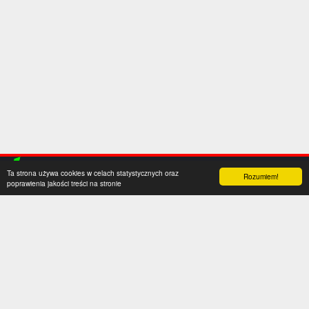
Ta strona używa cookies w celach statystycznych oraz
Rozumiem!
poprawienia jakości treści na stronie
Kategorie
Serwis
Transfery
O nas
Polska
Współpraca
Anglia
Kontakt
Hiszpania
Polityka prywatności