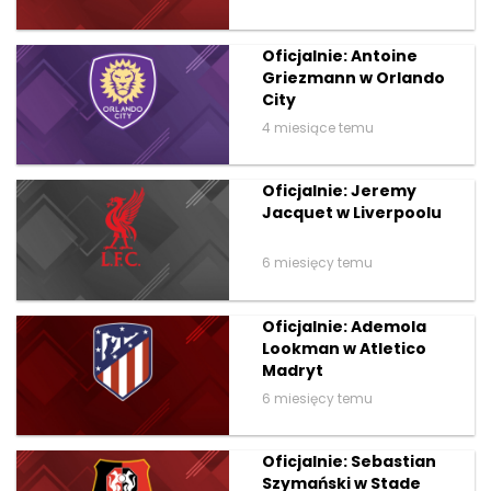
Oficjalnie: Antoine
Griezmann w Orlando
City
4 miesiące temu
Oficjalnie: Jeremy
Jacquet w Liverpoolu
6 miesięcy temu
Oficjalnie: Ademola
Lookman w Atletico
Madryt
6 miesięcy temu
Oficjalnie: Sebastian
Szymański w Stade