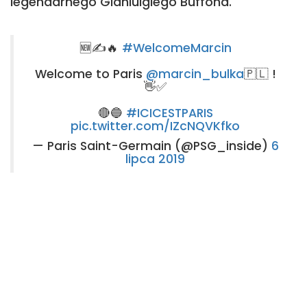
legendarnego Gianluigiego Buffona.
🆕✍🔥
#WelcomeMarcin
Welcome to Paris
@marcin_bulka
🇵🇱 !
👋✅
🔴🔵
#ICICESTPARIS
pic.twitter.com/IZcNQVKfko
— Paris Saint-Germain (@PSG_inside)
6
lipca 2019