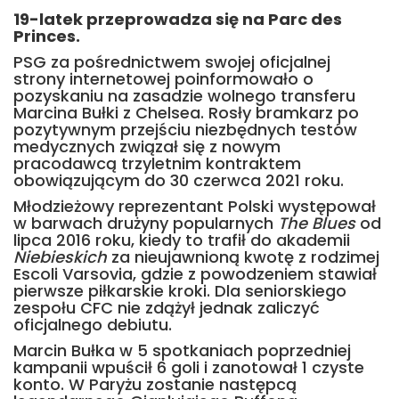
19-latek przeprowadza się na Parc des
Princes.
PSG za pośrednictwem swojej oficjalnej
strony internetowej poinformowało o
pozyskaniu na zasadzie wolnego transferu
Marcina Bułki z Chelsea. Rosły bramkarz po
pozytywnym przejściu niezbędnych testów
medycznych związał się z nowym
pracodawcą trzyletnim kontraktem
obowiązującym do 30 czerwca 2021 roku.
Młodzieżowy reprezentant Polski występował
w barwach drużyny popularnych
The Blues
od
lipca 2016 roku, kiedy to trafił do akademii
Niebieskich
za nieujawnioną kwotę z rodzimej
Escoli Varsovia, gdzie z powodzeniem stawiał
pierwsze piłkarskie kroki. Dla seniorskiego
zespołu CFC nie zdążył jednak zaliczyć
oficjalnego debiutu.
Marcin Bułka w 5 spotkaniach poprzedniej
kampanii wpuścił 6 goli i zanotował 1 czyste
konto. W Paryżu zostanie następcą