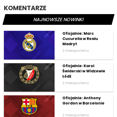
KOMENTARZE
NAJNOWSZE NOWINKI
Oficjalnie: Marc
Cucurella w Realu
Madryt
2 miesiące temu
Oficjalnie: Karol
Świderski w Widzewie
Łódź
2 miesiące temu
Oficjalnie: Anthony
Gordon w Barcelonie
2 miesiące temu