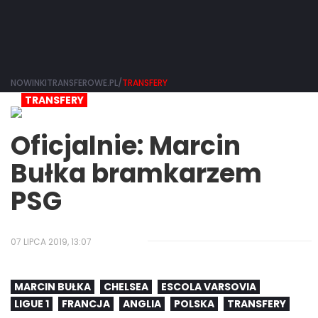
NOWINKITRANSFEROWE.PL/
TRANSFERY
TRANSFERY
Oficjalnie: Marcin
Bułka bramkarzem
PSG
07 LIPCA 2019, 13:07
MARCIN BUŁKA
CHELSEA
ESCOLA VARSOVIA
LIGUE 1
FRANCJA
ANGLIA
POLSKA
TRANSFERY