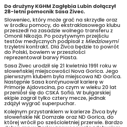
Do drużyny KGHM Zagłębia Lubin dołączył
28-letni pomocnik Sasa Żivec.
Słoweniec, który może grać na skrzydle oraz
w środku pomocy, do ekstraklasowego klubu
przeszedł na zasadzie wolnego transferu z
Omonii Nikozja. Po pozytywnym przejściu
testów medycznych podpisał z
Miedziowymi
trzyletni kontrakt. Dla Żivca będzie to powrót
do Polski, bowiem w przeszłości
reprezentował barwy Piasta.
Sasa Żivec urodził się 21 kwietnia 1991 roku w
słoweńskiej miejscowości Nova Gorica. Jego
pierwszym klubem była miejscowa ND Gorica.
Następnie Sasa kontynuował karierę w
Primorje Ajdovscina, po czym w wieku 20 lat
przeniósł się do CSKA Sofia. W bułgarskiej
ekipie zagrał tylko cztery mecze, jednak
zdążył wygrać superpuchar.
Kolejnym przystankiem w karierze Żivca były
słoweńskie NK Domzale oraz ND Gorica, do
której wrócił po sześcioletniej przerwie. Bardzo