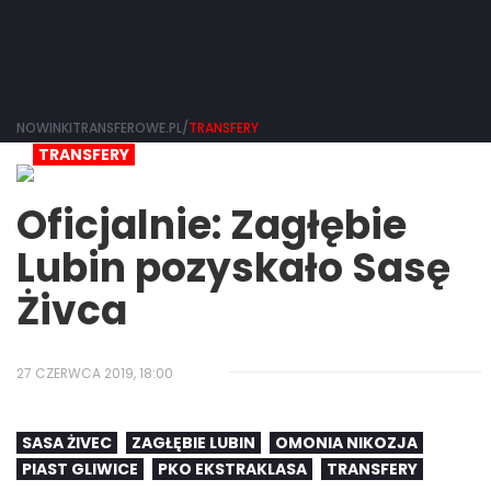
NOWINKITRANSFEROWE.PL/
TRANSFERY
TRANSFERY
Oficjalnie: Zagłębie
Lubin pozyskało Sasę
Żivca
27 CZERWCA 2019, 18:00
SASA ŻIVEC
ZAGŁĘBIE LUBIN
OMONIA NIKOZJA
PIAST GLIWICE
PKO EKSTRAKLASA
TRANSFERY