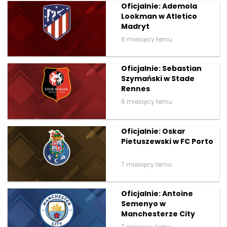
Oficjalnie: Ademola
Lookman w Atletico
Madryt
6 miesięcy temu
Oficjalnie: Sebastian
Szymański w Stade
Rennes
6 miesięcy temu
Oficjalnie: Oskar
Pietuszewski w FC Porto
7 miesięcy temu
Oficjalnie: Antoine
Semenyo w
Manchesterze City