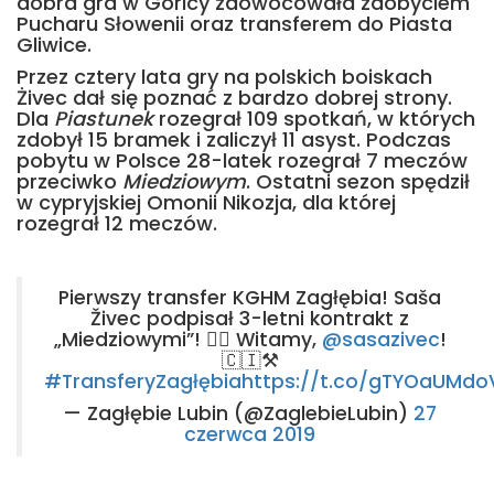
dobra gra w Goricy zaowocowała zdobyciem
Pucharu Słowenii oraz transferem do Piasta
Gliwice.
Przez cztery lata gry na polskich boiskach
Żivec dał się poznać z bardzo dobrej strony.
Dla
Piastunek
rozegrał 109 spotkań, w których
zdobył 15 bramek i zaliczył 11 asyst. Podczas
pobytu w Polsce 28-latek rozegrał 7 meczów
przeciwko
Miedziowym
. Ostatni sezon spędził
w cypryjskiej Omonii Nikozja, dla której
rozegrał 12 meczów.
Pierwszy transfer KGHM Zagłębia! Saša
Živec podpisał 3-letni kontrakt z
„Miedziowymi”! ✍🏻 Witamy,
@sasazivec
!
🇨🇮⚒️
#TransferyZagłębia
https://t.co/gTYOaUMdo
— Zagłębie Lubin (@ZaglebieLubin)
27
czerwca 2019