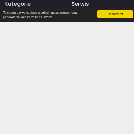
Kategorie
Serwis
Ta strona używa cookies w celach statystycznych oraz
Rozumiem!
poprawienia jakości treści na stronie
Transfery
O nas
Polska
Współpraca
Anglia
Kontakt
Hiszpania
Polityka prywatności
Niemcy
Social media
Włochy
Francja
Inne
Liga Mistrzów
Liga Europy
Reprezentacje
Aplikacja mobilna