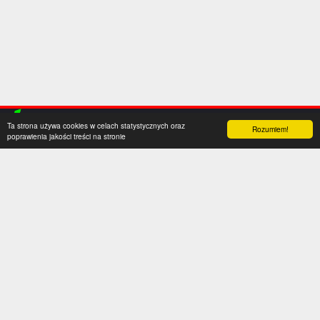
Ta strona używa cookies w celach statystycznych oraz
Rozumiem!
poprawienia jakości treści na stronie
Kategorie
Serwis
Transfery
O nas
Polska
Współpraca
Anglia
Kontakt
Hiszpania
Polityka prywatności
Niemcy
Social media
Włochy
Francja