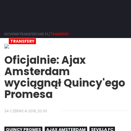
NOWINKITRANSFEROWE.PL/
TRANSFERY
TRANSFERY
Oficjalnie: Ajax
Amsterdam
wyciągnął Quincy'ego
Promesa
24 CZERWCA 2019, 20:30
QUINCY PROMES
AJAX AMSTERDAM
SEVILLA FC