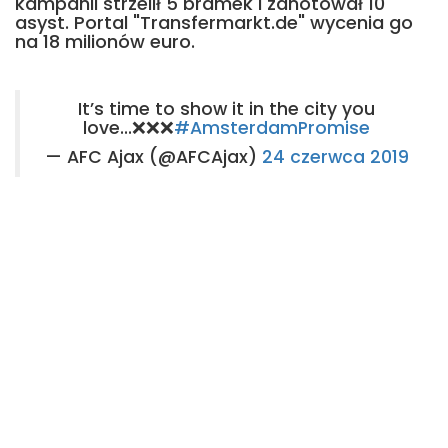
kampanii strzelił 5 bramek i zanotował 10
asyst. Portal "Transfermarkt.de" wycenia go
na 18 milionów euro.
It’s time to show it in the city you
love...❌❌❌
#AmsterdamPromise
— AFC Ajax (@AFCAjax)
24 czerwca 2019