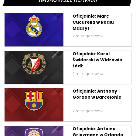
Oficjalnie: Marc
Cucurella w Realu
Madryt
2 miesiące temu
Oficjalnie: Karol
Świderski w Widzewie
Łódź
2 miesiące temu
Oficjalnie: Anthony
Gordon w Barcelonie
2 miesiące temu
Oficjalnie: Antoine
Griezmann w Orlando