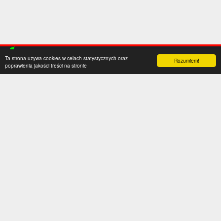
Ta strona używa cookies w celach statystycznych oraz
Rozumiem!
poprawienia jakości treści na stronie
Kategorie
Serwis
Transfery
O nas
Polska
Współpraca
Anglia
Kontakt
Hiszpania
Polityka prywatności
Niemcy
Social media
Włochy
Francja
Inne
Liga Mistrzów
Liga Europy