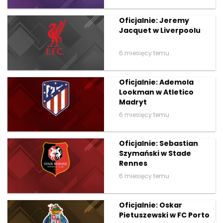
Oficjalnie: Jeremy
Jacquet w Liverpoolu
6 miesięcy temu
Oficjalnie: Ademola
Lookman w Atletico
Madryt
6 miesięcy temu
Oficjalnie: Sebastian
Szymański w Stade
Rennes
6 miesięcy temu
Oficjalnie: Oskar
Pietuszewski w FC Porto