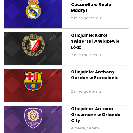
Cucurella w Realu
Madryt
2 miesiące temu
Oficjalnie: Karol
Świderski w Widzewie
Łódź
2 miesiące temu
Oficjalnie: Anthony
Gordon w Barcelonie
2 miesiące temu
Oficjalnie: Antoine
Griezmann w Orlando
City
4 miesiące temu