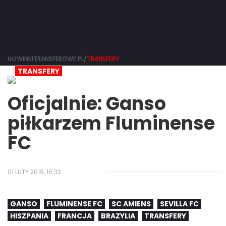
NOWINKITRANSFEROWE.PL/
TRANSFERY
TRANSFERY
Oficjalnie: Ganso
piłkarzem Fluminense
FC
01 LUTY 2019, 16:32
GANSO
FLUMINENSE FC
SC AMIENS
SEVILLA FC
HISZPANIA
FRANCJA
BRAZYLIA
TRANSFERY