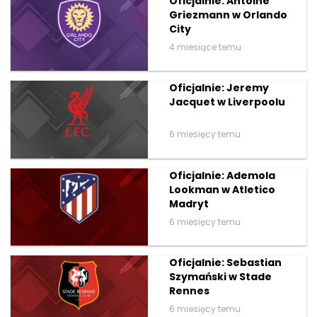
Oficjalnie: Antoine
Griezmann w Orlando
City
4 miesiące temu
Oficjalnie: Jeremy
Jacquet w Liverpoolu
6 miesięcy temu
Oficjalnie: Ademola
Lookman w Atletico
Madryt
6 miesięcy temu
Oficjalnie: Sebastian
Szymański w Stade
Rennes
6 miesięcy temu