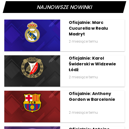
NAJNOWSZE NOWINKI
Oficjalnie: Marc
Cucurella w Realu
Madryt
2 miesiące temu
Oficjalnie: Karol
Świderski w Widzewie
Łódź
2 miesiące temu
Oficjalnie: Anthony
Gordon w Barcelonie
2 miesiące temu