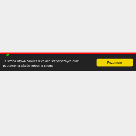
Ta strona używa cookies w celach statystycznych oraz
Rozumiem!
poprawienia jakości treści na stronie
Kategorie
Serwis
Transfery
O nas
Polska
Współpraca
Anglia
Kontakt
Hiszpania
Polityka prywatności
Niemcy
Social media
Włochy