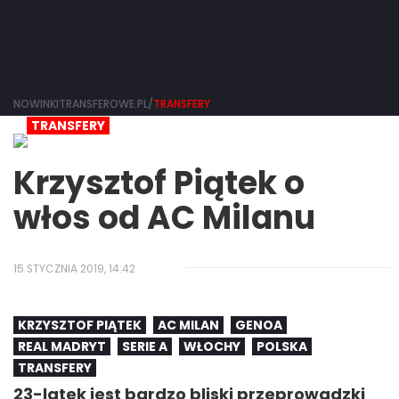
NOWINKITRANSFEROWE.PL/
TRANSFERY
TRANSFERY
Krzysztof Piątek o
włos od AC Milanu
15 STYCZNIA 2019, 14:42
KRZYSZTOF PIĄTEK
AC MILAN
GENOA
REAL MADRYT
SERIE A
WŁOCHY
POLSKA
TRANSFERY
23-latek jest bardzo bliski przeprowadzki