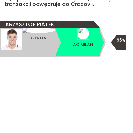
transakcji powędruje do Cracovii.
KRZYSZTOF PIĄTEK
GENOA
95%
AC MILAN