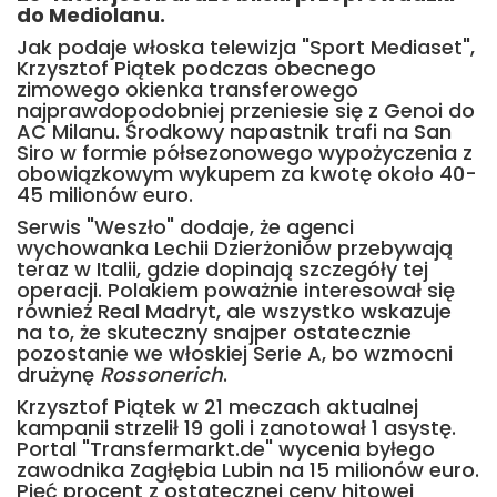
do Mediolanu.
Jak podaje włoska telewizja "Sport Mediaset",
Krzysztof Piątek podczas obecnego
zimowego okienka transferowego
najprawdopodobniej przeniesie się z Genoi do
AC Milanu. Środkowy napastnik trafi na San
Siro w formie półsezonowego wypożyczenia z
obowiązkowym wykupem za kwotę około 40-
45 milionów euro.
Serwis "Weszło" dodaje, że agenci
wychowanka Lechii Dzierżoniów przebywają
teraz w Italii, gdzie dopinają szczegóły tej
operacji. Polakiem poważnie interesował się
również Real Madryt, ale wszystko wskazuje
na to, że skuteczny snajper ostatecznie
pozostanie we włoskiej Serie A, bo wzmocni
drużynę
Rossonerich
.
Krzysztof Piątek w 21 meczach aktualnej
kampanii strzelił 19 goli i zanotował 1 asystę.
Portal "Transfermarkt.de" wycenia byłego
zawodnika Zagłębia Lubin na 15 milionów euro.
Pięć procent z ostatecznej ceny hitowej