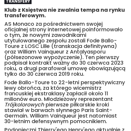
TRANSFERY
Klub z Księstwa nie zwalnia tempa na rynku
transferowym.
AS Monaco za pośrednictwem swojej
oficjalnej strony internetowej poinformowało
o tym, że nowymi zawodnikami
utytułowanego zespołu zostali Fode Ballo-
Toure z LOSC Lille (transkacja definitywna)
oraz William Vainqueur z Antalyasporu
(półsezonowe wypożyczenie). Ten pierwszy
podpisał kontrakt ważny do 30 czerwca 2023
roku, a drugi parafował umowę obowiązującą
tylko do 30 czerwca 2019 roku.
Fode Ballo-Toure to 22-letni perspektywiczny
lewy obrońca, za którego wicemistrz
francuskiej ekstraklasy zapłacił około 11
milionów euro. Młodzieżowy reprezentant
Trójkolorowych
pierwsze piłkarskie kroki
stawiał w barwach słynnego Paris Saint-
Germain. William Vainqueur jest natomiast
30-letnim defensywnym pomocnikiem.
Podopieczni Thierry'ego Henry'ego aktualnie z