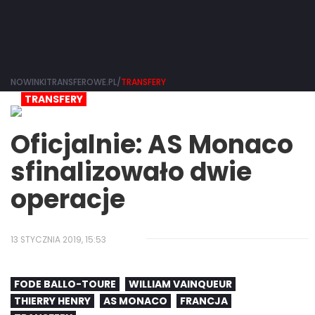
NOWINKITRANSFEROWE.PL/
TRANSFERY
TRANSFERY
Oficjalnie: AS Monaco
sfinalizowało dwie
operacje
13 STYCZNIA 2019, 15:53
FODE BALLO-TOURE
WILLIAM VAINQUEUR
THIERRY HENRY
AS MONACO
FRANCJA