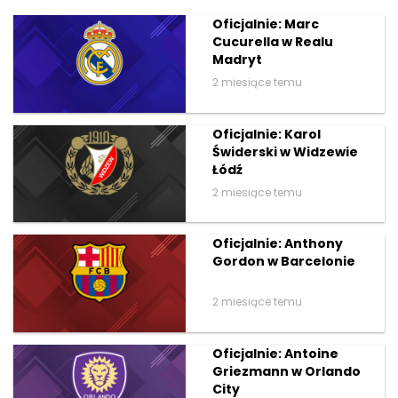
Oficjalnie: Marc
Cucurella w Realu
Madryt
2 miesiące temu
Oficjalnie: Karol
Świderski w Widzewie
Łódź
2 miesiące temu
Oficjalnie: Anthony
Gordon w Barcelonie
2 miesiące temu
Oficjalnie: Antoine
Griezmann w Orlando
City