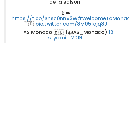
de la saison.
-------
📄➡️
https://t.co/Snsc0nnV3W
#WelcomeToMona
🇮🇩
pic.twitter.com/8M051qjq8J
— AS Monaco 🇲🇨 (@AS_Monaco)
12
stycznia 2019