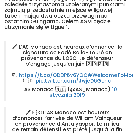
zaledwie trzynastoma uzbieranymi punktami
zajmują przedostatnie miejsce w ligowej
tabeli, mając dwa oczka przewagi nad
ostatnim Guingamp. Celem ASM będzie
utrzymanie się w Ligue 1.
🖊 L’AS Monaco est heureux d’annoncer la
signature de Fodé Ballo-Touré en
provenance du LOSC. Le défenseur
s’engage jusqu’en juin 2⃣0⃣2⃣3⃣
-------
📃
https://t.co/ODBP6v6YGC
#WelcomeToMo
🇮🇩
pic.twitter.com/JwjeD6Gcnc
— AS Monaco 🇲🇨 (@AS_Monaco)
10
stycznia 2019
🖊🇫🇷 L’AS Monaco est heureux
d’annoncer l’arrivée de William Vainqueur
en provenance d’Antalyaspor. Le milieu
de terrain défensif est prêté jusqu’à la fin