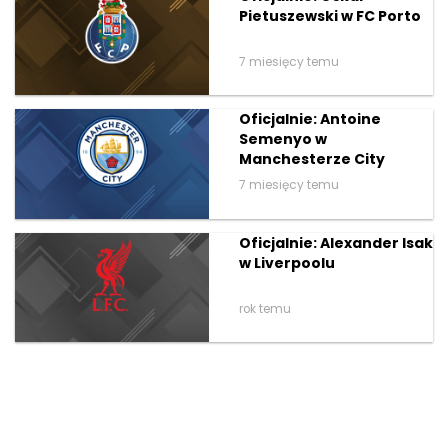
Pietuszewski w FC Porto
7 miesięcy temu
Oficjalnie: Antoine
Semenyo w
Manchesterze City
7 miesięcy temu
Oficjalnie: Alexander Isak
w Liverpoolu
rok temu